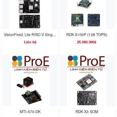
VisionFive2 Lite RISC-V Single Board Computer, JH-7110S Processor With Integrated 3D GPU, Based On Linux
RDK S100P (128 TOPS)
Liên hệ
25.000.000₫
MTI-670-DK
RDK X3 SOM