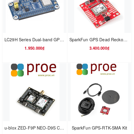
LC29H Series Dual-band GPS Module for Raspberry Pi, Dual-band L1+L5 Positioning Technology, Optional RTK Function
SparkFun GPS Dead Reckoning Breakout - NEO-M8U (Qwiic)
1.950.000₫
3.400.000₫
u-blox ZED-F9P NEO-D9S Combo Breakout
SparkFun GPS-RTK-SMA Kit