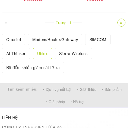
«
»
Trang
1
Quectel
Modem/Router/Gateway
SIMCOM
AI Thinker
Ublox
Sierra Wireless
Bộ điều khiển giám sát từ xa
Tìm kiếm nhiều:
• Dịch vụ nổi bật
• Giới thiệu
• Sản phẩm
• Giải pháp
• Hỗ trợ
LIÊN HỆ
CÔNG TY TNHH ĐIỆN TỬ VIKA