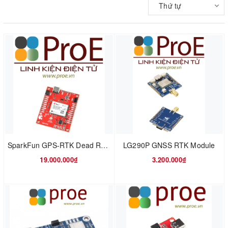
Thứ tự
SparkFun GPS-RTK Dead Reckoning Breakout - ZED-F9R (Qwiic)
LG290P GNSS RTK Module
19.000.000₫
3.200.000₫