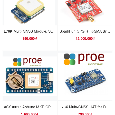
L76K Multi-GNSS Module, Supports GPS, BDS, QZSS
SparkFun GPS-RTK-SMA Breakout - ZED-F9P (Qwiic)
390.000₫
12.000.000₫
ASX00017 Arduino MKR GPS Shield
L76X Multi-GNSS HAT for Raspberry Pi, GPS, BDS, QZSS
1.600.000₫
790.000₫