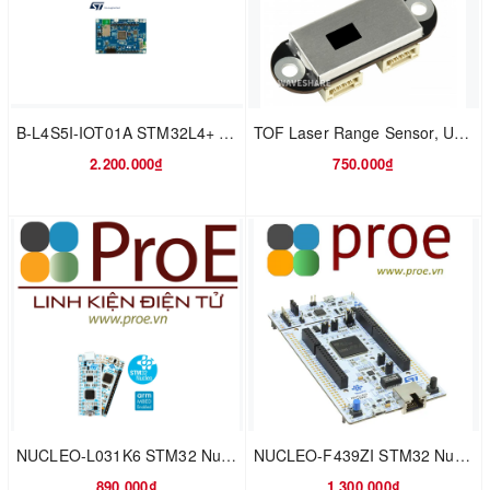
B-L4S5I-IOT01A STM32L4+ Discovery kit IoT node, low-power wireless, BLE, NFC, WiFi
TOF Laser Range Sensor, UART / CAN Bus, Cascading Support, Ranging up to 5m, with Software
2.200.000₫
750.000₫
NUCLEO-L031K6 STM32 Nucleo-32 development board with STM32L031K6 MCU, supports Arduino nano connectivity
NUCLEO-F439ZI STM32 Nucleo-144 development board with STM32F439ZI MCU, supports Arduino, ST Zio and morpho connectivity
890.000₫
1.300.000₫