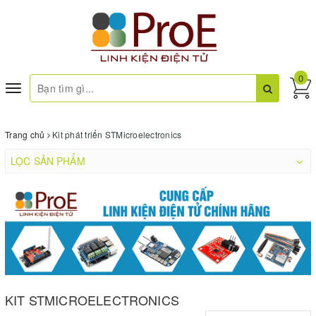
0
Toggle
navigation
Trang chủ
Kit phát triển STMicroelectronics
LỌC SẢN PHẨM
KIT STMICROELECTRONICS