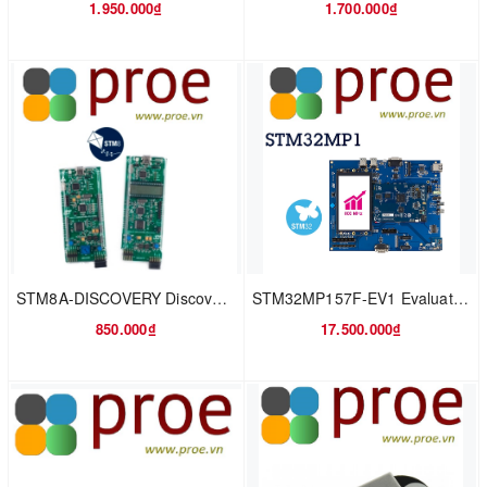
1.950.000₫
1.700.000₫
STM8A-DISCOVERY Discovery kit with STM8AF5288 and STM8AL3L68 MCUs
STM32MP157F-EV1 Evaluation board with STM32MP157F MPU
850.000₫
17.500.000₫