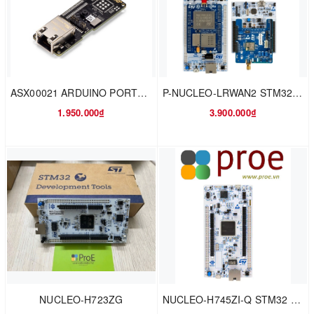
ASX00021 ARDUINO PORTENTA VISION SHIELD
P-NUCLEO-LRWAN2 STM32 Nucleo pack LoRa™ HF band sensor and gateway
1.950.000₫
3.900.000₫
NUCLEO-H723ZG
NUCLEO-H745ZI-Q STM32 Nucleo-144 development board with STM32H745ZI MCU, SMPS, supports Arduino, ST Zio and morpho connectivity