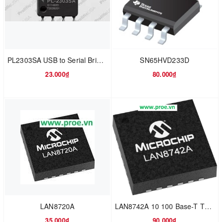
PL2303SA USB to Serial Bridge Controller
SN65HVD233D
23.000₫
80.000₫
LAN8720A
LAN8742A 10 100 Base-T TX Ethernet Transceiver with Cable Diagnostics
35.000₫
90.000₫