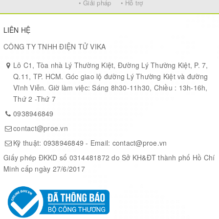
• Giải pháp
• Hỗ trợ
LIÊN HỆ
CÔNG TY TNHH ĐIỆN TỬ VIKA
Lô C1, Tòa nhà Lý Thường Kiệt, Đường Lý Thường Kiệt, P. 7,
Q.11, TP. HCM. Góc giao lộ đường Lý Thường Kiệt và đường
Vĩnh Viễn. Giờ làm việc: Sáng 8h30-11h30, Chiều : 13h-16h,
Thứ 2 -Thứ 7
0938946849
contact@proe.vn
Kỹ thuật:
0938946849
- Email:
contact@proe.vn
Giấy phép ĐKKD số 0314481872 do Sở KH&ĐT thành phố Hồ Chí
Minh cấp ngày 27/6/2017