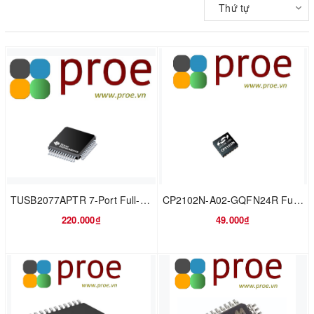
Thứ tự
TUSB2077APTR 7-Port Full-Speed 12Mbps USB 2.0 Hub
CP2102N-A02-GQFN24R Full Speed USB to UART Bridge USB 2.0 3.3V T/R Automotive 24-Pin QFN EP
220.000₫
49.000₫