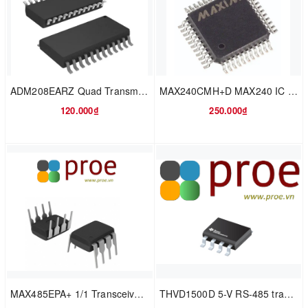
ADM208EARZ Quad Transmitter/Receiver RS-232 24-Pin SOIC W Tube
MAX240CMH+D MAX240 IC TRANSCEIVER FULL 5/5 44MQFP
120.000₫
250.000₫
MAX485EPA+ 1/1 Transceiver Half RS422, RS485 8-PDIP
THVD1500D 5-V RS-485 transceiver up to 500 kbps with ±8-kV IEC ESD protection