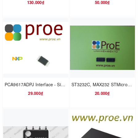
130.000₫
50.000₫
PCA9617ADPJ Interface - Signal Buffers, Repeaters Level Translating I2 C-Bus Repeater
ST3232C, MAX232 STMicroelectronics
29.000₫
20.000₫