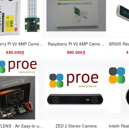
Raspberry Pi V2 8MP Camera Module RS Components
Raspberry Pi V2 8MP Camera Module
680.000₫
890.000₫
4
HUSKYLENS - An Easy-to-use AI Machine Vision Sensor
ZED 2 Stereo Camera