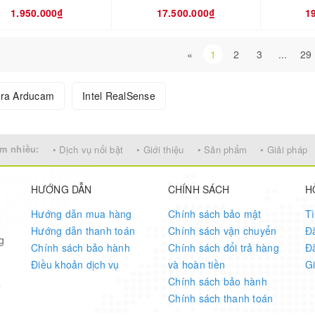
1.950.000₫
17.500.000₫
1
«
1
2
3
...
29
ra Arducam
Intel RealSense
m nhiều:
• Dịch vụ nổi bật
• Giới thiệu
• Sản phẩm
• Giải pháp
HƯỚNG DẪN
CHÍNH SÁCH
H
Hướng dẫn mua hàng
Chính sách bảo mật
T
Hướng dẫn thanh toán
Chính sách vận chuyển
Đ
g
Chính sách bảo hành
Chính sách đổi trả hàng
Đ
Điều khoản dịch vụ
và hoàn tiền
G
Chính sách bảo hành
7
Chính sách thanh toán