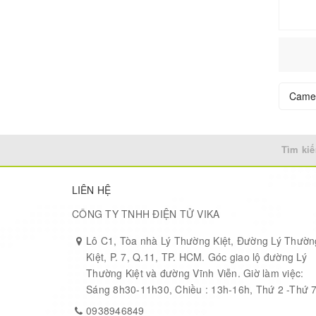
SparkFun
Panasonic
HUSKYLENS
Stereolabs
Came
Adafruit USA
Microsoft
Tìm kiế
Logitech
IFM United States
LIÊN HỆ
m5stack
CÔNG TY TNHH ĐIỆN TỬ VIKA
Espressif Systems
Lô C1, Tòa nhà Lý Thường Kiệt, Đường Lý Thườn
Kiệt, P. 7, Q.11, TP. HCM. Góc giao lộ đường Lý
Melexis Technologies NV
Thường Kiệt và đường Vĩnh Viễn. Giờ làm việc:
Sáng 8h30-11h30, Chiều : 13h-16h, Thứ 2 -Thứ 
FLIR Lepton
0938946849
Pixy