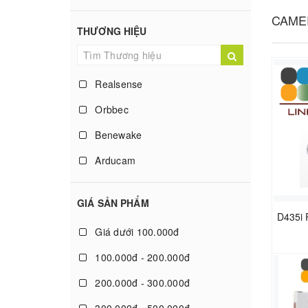
NVIDIA
CAME
THƯƠNG HIỆU
Phụ kiện
Máy tính nhúng IoT
Realsense
Wifi
Orbbec
Intel
Benewake
STM32
Arducam
Camera
flexmediaxm
GIÁ SẢN PHẨM
E-con Systems
Giá dưới 100.000đ
ADLINK-NVIDIA
100.000đ - 200.000đ
Innodisk
200.000đ - 300.000đ
Arduino.cc