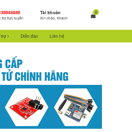
938946849
Tài khoản
0
 trợ trực tuyến
Xin chào, Khách
 trợ
Diễn đàn
Liên hệ