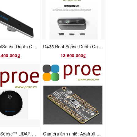
SR305 RealSense Depth Camera 82535IVSR305
D435 Real Sense Depth Camera 82635AWGDVKPRQ
.400.000₫
13.600.000₫
Intel® RealSense™ LiDAR Camera L515
Camera ảnh nhiệt Adafruit AMG8833 IR Thermal Camera FeatherWing