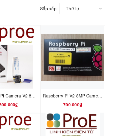
Sắp xếp:
Thứ tự
Raspberry Pi Camera V2 8MP Module NoIR (Hồng Ngoại)
Raspberry Pi V2 8MP Camera Module NoIR (Hồng Ngoại) UK
800.000₫
700.000₫