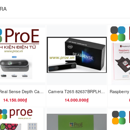
RA
D435i Real Sense Depth Camera
Camera T265 82637BRPLHV Real Sense Tracking
14.150.000₫
14.000.000₫