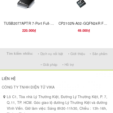
Online Catalog
RS-422, RS-485 Transceivers
TUSB2077APTR 7-Port Full-Speed 12Mbps USB 2.0 Hub
CP2102N-A02-GQFN24R Full Speed USB to UART Bridge USB 2.0 3.3V T/R Automotive 24-Pin QFN EP
Product Attributes
220.000₫
49.000₫
SELECT
TYPE
DESCRIPTION
ALL
Tìm kiếm nhiều:
• Dịch vụ nổi bật
• Giới thiệu
• Sản phẩm
Integrated Circuits (ICs)
• Giải pháp
• Hỗ trợ
Categories
Interface - Drivers,
Receivers, Transceivers
LIÊN HỆ
CÔNG TY TNHH ĐIỆN TỬ VIKA
Manufacturer
Maxim Integrated
Lô C1, Tòa nhà Lý Thường Kiệt, Đường Lý Thường Kiệt, P. 7,
Q.11, TP. HCM. Góc giao lộ đường Lý Thường Kiệt và đường
Series
-
Vĩnh Viễn. Giờ làm việc: Sáng 8h30-11h30, Chiều : 13h-16h,