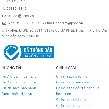
Thứ 2 -Thứ 7
Packaging
Tube
0938946849
contact@proe.vn
Part Status
Active
Kỹ thuật:
0938946849
- Email:
contact@proe.vn
Giấy phép ĐKKD số 0314481872 do Sở KH&ĐT thành phố Hồ Chí
Type
Transceiver
Minh cấp ngày 27/6/2017
Protocol
RS422, RS485
Number of
1/1
Drivers/Receivers
HƯỚNG DẪN
CHÍNH SÁCH
Duplex
Half
Hướng dẫn mua hàng
Chính sách bảo mật
Hướng dẫn thanh toán
Chính sách vận chuyển
Chính sách bảo hành
Chính sách đổi trả hàng và
Receiver
70mV
Điều khoản dịch vụ
hoàn tiền
Hysteresis
Chính sách bảo hành
Chính sách thanh toán
Data Rate
2.5Mbps