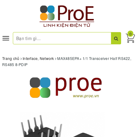
0
Toggle
navigation
Trang chủ
Interface, Network
MAX485EPA+ 1/1 Transceiver Half RS422,
RS485 8-PDIP