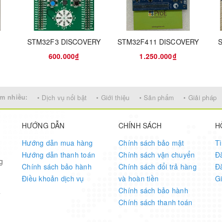
-802.3ab
STM32F3 DISCOVERY
STM32F411 DISCOVERY
600.000₫
1.250.000₫
MIPI DSI
℠
interface, and capacitive touch panel
m nhiều:
• Dịch vụ nổi bật
• Giới thiệu
• Sản phẩm
• Giải pháp
HƯỚNG DẪN
CHÍNH SÁCH
H
Hướng dẫn mua hàng
Chính sách bảo mật
T
Hướng dẫn thanh toán
Chính sách vận chuyển
Đ
g
Chính sách bảo hành
Chính sách đổi trả hàng
Đ
Điều khoản dịch vụ
và hoàn tiền
G
n
Chính sách bảo hành
7
Chính sách thanh toán