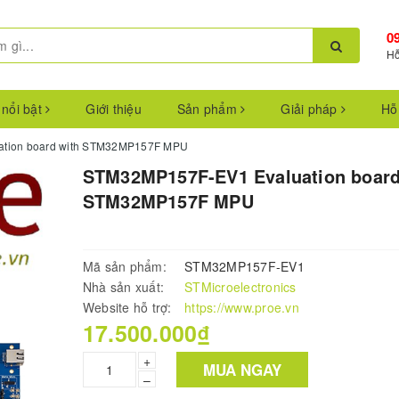
0
Hỗ
 nổi bật
Giới thiệu
Sản phẩm
Giải pháp
Hỗ
tion board with STM32MP157F MPU
STM32MP157F-EV1 Evaluation board
STM32MP157F MPU
Mã sản phẩm:
STM32MP157F-EV1
Nhà sản xuất:
STMicroelectronics
Website hỗ trợ:
https://www.proe.vn
17.500.000₫
+
MUA NGAY
–