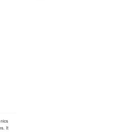
nics
s. It