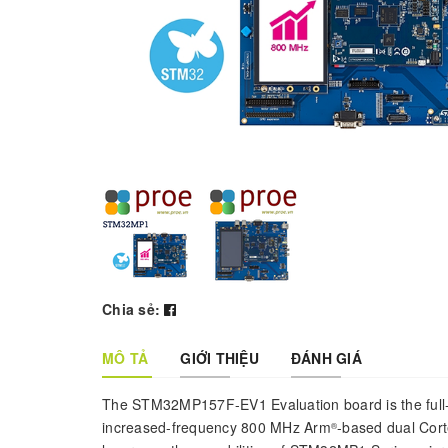
Chia sẻ:
MÔ TẢ
GIỚI THIỆU
ĐÁNH GIÁ
The STM32MP157F-EV1 Evaluation board is the full-
increased-frequency 800 MHz Arm
-based dual Cor
®