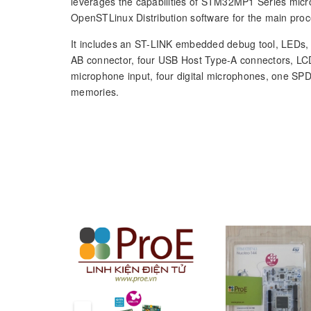
leverages the capabilities of STM32MP1 Series mic
OpenSTLinux Distribution software for the main pr
It includes an ST-LINK embedded debug tool, LEDs,
AB connector, four USB Host Type-A connectors, LCD
microphone input, four digital microphones, one 
memories.
To expand the functionality of the STM32MP157F-EV1
motor control and Raspberry Pi
shields.
®
®
®
STM32MP157 Arm
-based dual Cortex
-A7 80
ST PMIC STPMIC1
2 × 4-Gbit DDR3L, 16 bits, 533 MHz
2 × 512-Mbit Quad-SPI Flash memory
32-Gbit eMMC v5.0
8-Gbit SLC NAND, 8 bits, 8-bit ECC, 4-KB PS
prev