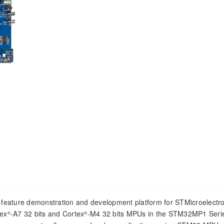
feature demonstration and development platform for STMicroelectro
tex
-A7 32 bits and Cortex
-M4 32 bits MPUs in the STM32MP1 Serie
®
®