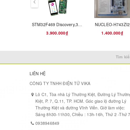
1-Gbit/s Ethernet (RGMII) compliant with IEEE
USB Host 4-port hub
STM32F469 Discovery,32F469IDISCOVERY-Discovery kit with STM32F469NI MCU
NUCLEO-H743ZI2
USB OTG HS
3.900.000₫
1.400.000₫
CAN FD
5.5" TFT 720×1280 pixels with LED backlight, 
SAI audio codec
Tìm kiế
5-megapixel, 8-bit camera
4 × ST-MEMS digital microphones
LIÊN HỆ
Smartcard
CÔNG TY TNHH ĐIỆN TỬ VIKA
microSD™ card
Lô C1, Tòa nhà Lý Thường Kiệt, Đường Lý Thườn
Kiệt, P. 7, Q.11, TP. HCM. Góc giao lộ đường Lý
2 user LEDs
Thường Kiệt và đường Vĩnh Viễn. Giờ làm việc:
2 user and reset push-buttons, 1 wake-up butto
Sáng 8h30-11h30, Chiều : 13h-16h, Thứ 2 -Thứ 
4-direction joystick with selection button
0938946849