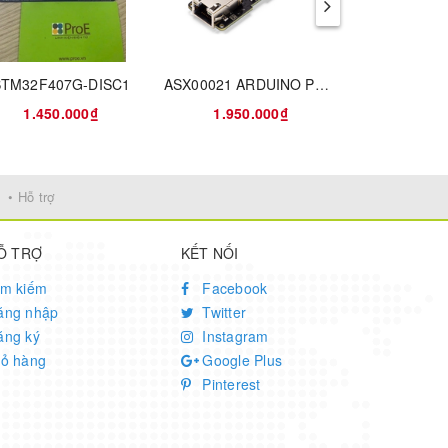
STM32F407G-DISC1
ASX00021 ARDUINO PORTENTA VISION SHIELD
NUCLEO-
1.450.000₫
1.950.000₫
1.950
• Hỗ trợ
Ỗ TRỢ
KẾT NỐI
ìm kiếm
Facebook
ăng nhập
Twitter
ăng ký
Instagram
iỏ hàng
Google Plus
Pinterest