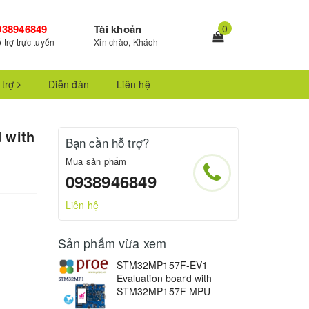
938946849
Tài khoản
0
 trợ trực tuyến
Xin chào, Khách
 trợ
Diễn đàn
Liên hệ
 with
Bạn cần hỗ trợ?
Mua sản phẩm
0938946849
Liên hệ
Sản phẩm vừa xem
STM32MP157F-EV1
Evaluation board with
STM32MP157F MPU