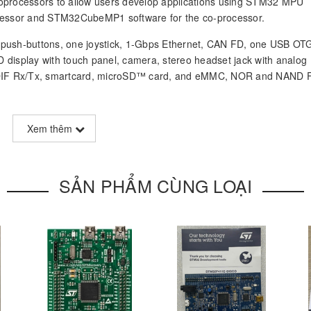
roprocessors to allow users develop applications using STM32 MPU
ocessor and STM32CubeMP1 software for the co-processor.
 push-buttons, one joystick, 1-Gbps Ethernet, CAN FD, one USB OT
 display with touch panel, camera, stereo headset jack with analog
SPDIF Rx/Tx, smartcard, microSD™ card, and eMMC, NOR and NAND 
 Evaluation board, two GPIO expansion connectors are also availab
Xem thêm
KEY FEATURES
SẢN PHẨM CÙNG LOẠI
®
0 MHz 32 bits + Cortex
-M4 32 bits MPU in LFBGA448 pack