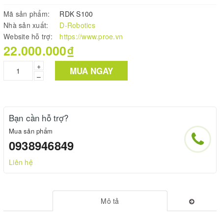
Mã sản phẩm:
RDK S100
Nhà sản xuất:
D-Robotics
Website hỗ trợ:
https://www.proe.vn
22.000.000₫
+
MUA NGAY
–
Bạn cần hỗ trợ?
Mua sản phẩm
0938946849
Liên hệ
Mô tả