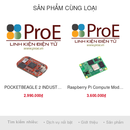
Empowering Embodied Robots with Co-evolution of Cognitive and
SẢN PHẨM CÙNG LOẠI
Motor Intelligence
All-in-One Computing and Control
The
RDK S100 Development Kit
is powered by the RDK S100
intelligent computing chip, with 80 TOPS computing power BPU,
which is designed for intelligent computing and robotic
applications. Onboard rich interfaces, easy to start, features a
unique heterogeneous architecture that enables seamless
integration of perception inference and real-time motion control,
reducing the size and complexity of the control system.
POCKETBEAGLE 2 INDUSTRIAL
Raspberry Pi Compute Module 4, with 2GB RAM, 32GB eMMC, BCM2711, ARM Cortex-A72
Specifications
2.990.000₫
3.600.000₫
Product
RDK S100 Development Kit
Tìm kiếm nhiều:
• Dịch vụ nổi bật
• Giới thiệu
• Sản phẩm
AI
80 TOPS