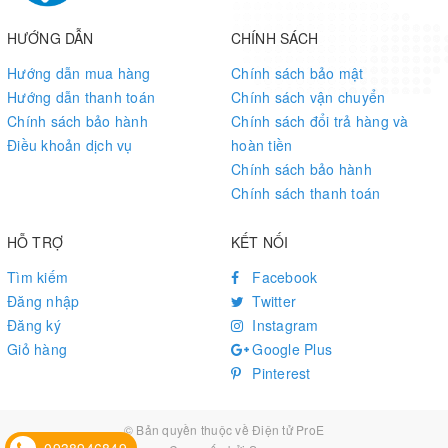
HƯỚNG DẪN
CHÍNH SÁCH
Gigabit Ethernet (RJ45 connector) × 2
Network
M.2 Key E (PCIe 3.0 x1, UART) slot for Wi-
Hướng dẫn mua hàng
Chính sách bảo mật
Fi & Bluetooth module
Hướng dẫn thanh toán
Chính sách vận chuyển
Chính sách bảo hành
Chính sách đổi trả hàng và
USB 2.0 (Type-C) × 1 (for flashing &
Điều khoản dịch vụ
hoàn tiền
Ports
debugging)
Chính sách bảo hành
USB 3.0 × 4
Chính sách thanh toán
JTAG header × 1
HỖ TRỢ
KẾT NỐI
Automatic header × 1
Tìm kiếm
Facebook
Expansion
40PIN Main GPIO header × 1
Đăng nhập
Twitter
header
16PIN MCU GPIO header × 1
Đăng ký
Instagram
Camera Expansion header × 1
Giỏ hàng
Google Plus
MCU Port Expansion header × 1
Pinterest
Power
12V ~ 20V DC
© Bản quyền thuộc về
Điện tử ProE