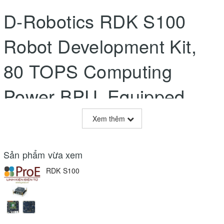
D-Robotics RDK S100
Robot Development Kit,
80 TOPS Computing
Power BPU, Equipped
With RDK S100 Intelligent
Xem thêm
Computing Power Core
Sản phẩm vừa xem
D-Robotics RDK S100 Robot Development Kit, 80 TOPS
RDK S100
Computing Power BPU, Equipped With RDK S100 Intelligent
Computing Power Core
RDK S100 Development Kit