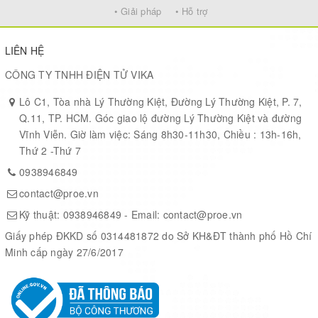
Performance
• Giải pháp
• Hỗ trợ
BPU
1 × BPU Nash
LIÊN HỆ
CÔNG TY TNHH ĐIỆN TỬ VIKA
CPU
6 × Arm Cortex-A78AE@1.5GHz
Lô C1, Tòa nhà Lý Thường Kiệt, Đường Lý Thường Kiệt, P. 7,
Q.11, TP. HCM. Góc giao lộ đường Lý Thường Kiệt và đường
MCU
4 × Arm Cortex-R52+@1.2GHz
Vĩnh Viễn. Giờ làm việc: Sáng 8h30-11h30, Chiều : 13h-16h,
Thứ 2 -Thứ 7
GPU
1 × Arm Mali-G78AE@100 GFLOPS
0938946849
contact@proe.vn
12GB LPDDR5
Memory
Kỹ thuật:
0938946849
- Email:
contact@proe.vn
96-bit
Giấy phép ĐKKD số 0314481872 do Sở KH&ĐT thành phố Hồ Chí
Minh cấp ngày 27/6/2017
Storage
64GB eMMC, M.2 Key M (PCIe 3.0 x1) × 1
Display
HDMI 1.4, up to 2K@60FPS
Interface