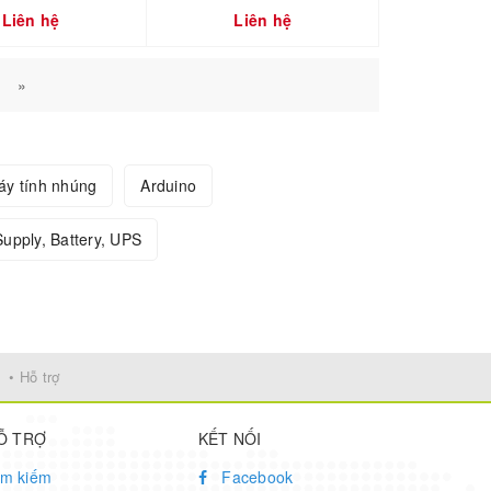
Liên hệ
Liên hệ
»
áy tính nhúng
Arduino
upply, Battery, UPS
• Hỗ trợ
Ỗ TRỢ
KẾT NỐI
ìm kiếm
Facebook