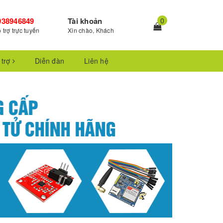
938946849
Tài khoản
0
 trợ trực tuyến
Xin chào, Khách
 trợ
Diễn đàn
Liên hệ