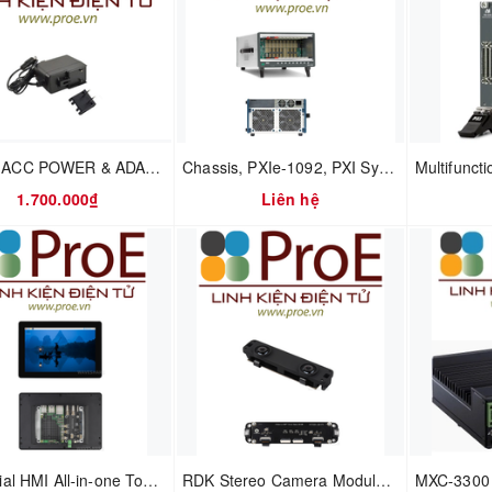
KV260 ACC POWER & ADAPTER ONLY
Chassis, PXIe-1092, PXI System, 10 Slots, 3U, 24 GB/s, VCXO
1.700.000₫
Liên hệ
Industrial HMI All-in-one Touch Display For Raspberry Pi, Options For 8inch / 10.1inch, Supports Dual 4K HDMI Output, 10-point Touch, Optical Bonding, Aluminum Alloy Case
RDK Stereo Camera Module GS130W