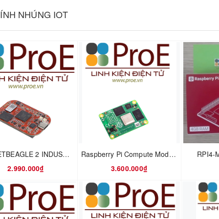
ÍNH NHÚNG IOT
POCKETBEAGLE 2 INDUSTRIAL
Raspberry Pi Compute Module 4, with 2GB RAM, 32GB eMMC, BCM2711, ARM Cortex-A72
RPI4-
2.990.000₫
3.600.000₫