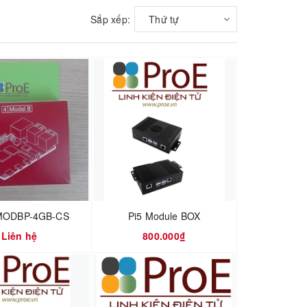
Sắp xếp:
Thứ tự
MODBP-4GB-CS
Pi5 Module BOX
Liên hệ
800.000₫