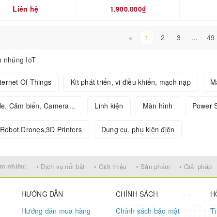
Liên hệ
1.900.000₫
«
1
2
3
...
49
h nhúng IoT
nternet Of Things
Kit phát triển, vi điều khiển, mạch nạp
M
e, Cảm biến, Camera...
Linh kiện
Màn hình
Power S
Robot,Drones,3D Printers
Dụng cụ, phụ kiện điện
m nhiều:
• Dịch vụ nổi bật
• Giới thiệu
• Sản phẩm
• Giải pháp
HƯỚNG DẪN
CHÍNH SÁCH
H
Hướng dẫn mua hàng
Chính sách bảo mật
T