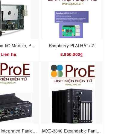
Multifunction I/O Module, PXIe-6363, 2 MSPS, 16 bit, 32 Input, 4 Output, 48 I/O, PXI Controller
Raspberry Pi AI HAT+ 2
Liên hệ
8.950.000₫
MXC-3300 Integrated Fanless Embedded Computers
MXC-3340 Expandable Fanless Embedded Computers