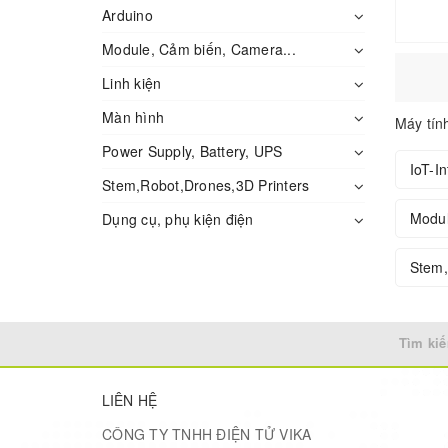
Raspberry PI Waveshare
Arduino
Milesight
Module, Cảm biến, Camera...
Mpression
Linh kiện
Connect Tech Inc
Màn hình
Máy tín
Power Supply, Battery, UPS
Ursalink
IoT-I
Stem,Robot,Drones,3D Printers
MATRIX LABS
Modul
Dụng cụ, phụ kiện điện
Sipeed
Argon
Stem,
Avnet
STONTRONICS
Tìm kiế
Lenovo
LIÊN HỆ
EPCB.VN
CÔNG TY TNHH ĐIỆN TỬ VIKA
Argon ONE