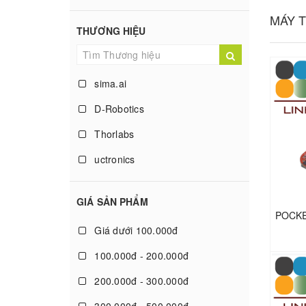
Raspberry Pi 5
MÁY T
THƯƠNG HIỆU
Freescale NXP
Máy tính nhúng
sima.ai
Ublox
D-Robotics
Lora
Thorlabs
ZigBee Module
uctronics
Raspberry Pi 4
PROE
Wifi
GIÁ SẢN PHẨM
Yahboom
Máy tính nhúng IoT
Giá dưới 100.000đ
Hailo
FPGA & CPLD
100.000đ - 200.000đ
Seeed Technology Limited
Shield
200.000đ - 300.000đ
Luckfox
Phụ kiện