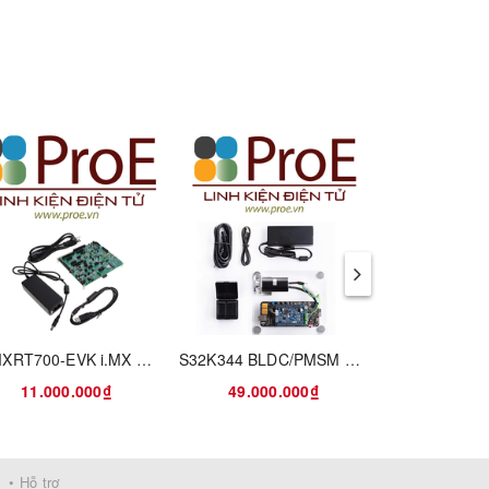
MIMXRT700-EVK i.MX RT700 Evaluation Kit
S32K344 BLDC/PMSM Development Kit
IMX-MIP
11.000.000₫
49.000.000₫
9.900
• Hỗ trợ