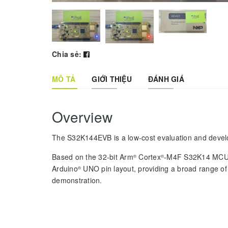
Chia sẻ:
MÔ TẢ
GIỚI THIỆU
ĐÁNH GIÁ
Overview
The S32K144EVB is a low-cost evaluation and develo
Based on the 32-bit Arm
Cortex
-M4F S32K14 MCU, 
®
®
Arduino
UNO pin layout, providing a broad range of 
®
demonstration.
Specifications