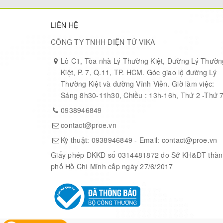
Low cost
LIÊN HỆ
Compatibility
Arduino
UNO pint-o
®
CÔNG TY TNHH ĐIỆN TỬ VIKA
Interfaces
On-board connectiv
Lô C1, Tòa nhà Lý Thường Kiệt, Đường Lý Thườn
Kiệt, P. 7, Q.11, TP. HCM. Góc giao lộ đường Lý
Thường Kiệt và đường Vĩnh Viễn. Giờ làm việc:
Power
Flexible power supp
Sáng 8h30-11h30, Chiều : 13h-16h, Thứ 2 -Thứ 
0938946849
2 x touchpads
1 x potentiometer
contact@proe.vn
Components
1 x RGB LED
Kỹ thuật:
0938946849
- Email:
contact@proe.vn
2 x push buttons
Giấy phép ĐKKD số 0314481872 do Sở KH&ĐT thàn
phố Hồ Chí Minh cấp ngày 27/6/2017