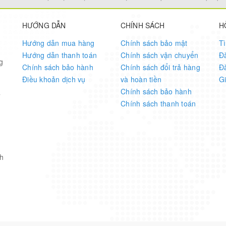
HƯỚNG DẪN
CHÍNH SÁCH
H
ut compatible with expansion “shield” support
Hướng dẫn mua hàng
Chính sách bảo mật
T
Hướng dẫn thanh toán
Chính sách vận chuyển
Đ
ity for CAN, LIN, UART/SCI
g
Chính sách bảo hành
Chính sách đổi trả hàng
Đ
Điều khoản dịch vụ
và hoàn tiền
G
ly options: micro USB or external 12 V supply
Chính sách bảo hành
7
Chính sách thanh toán
h