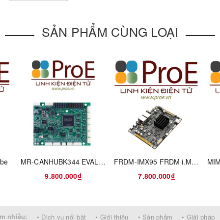
ications
SẢN PHẨM CÙNG LOẠI
-M0+ based
S32K144
high-speed CAN system basis chip
/SAE J2602 transceiver
and Debug Adapter with support for several industry-standard debug
obe
MR-CANHUBK344 EVAL BOARD FOR S32K344
FRDM-IMX95 FRDM i.MX 95 Development Board
9.800.000₫
7.800.000₫
MCU I/O header pins for prototyping
m nhiều:
• Dịch vụ nổi bật
• Giới thiệu
• Sản phẩm
• Giải pháp