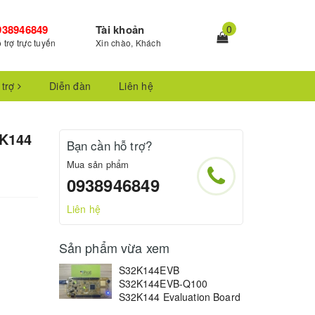
938946849
Tài khoản
0
 trợ trực tuyến
Xin chào, Khách
 trợ
Diễn đàn
Liên hệ
K144
Bạn cần hỗ trợ?
Mua sản phẩm
0938946849
Liên hệ
Sản phẩm vừa xem
S32K144EVB
S32K144EVB-Q100
S32K144 Evaluation Board