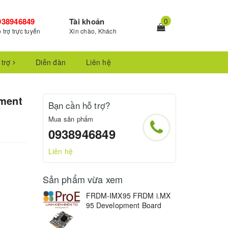
938946849
Tài khoản
0
 trợ trực tuyến
Xin chào, Khách
 trợ
Diễn đàn
Liên hệ
ment
Bạn cần hỗ trợ?
Mua sản phẩm
0938946849
Liên hệ
Sản phẩm vừa xem
FRDM-IMX95 FRDM i.MX
95 Development Board