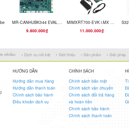
emory (EEPROM)
obe
MR-CANHUBK344 EVAL BOARD FOR S32K344
MIMXRT700-EVK i.MX RT700 Evaluation Kit
r)
9.800.000₫
11.000.000₫
m nhiều:
• Dịch vụ nổi bật
• Giới thiệu
• Sản phẩm
• Giải pháp
HƯỚNG DẪN
CHÍNH SÁCH
H
Hướng dẫn mua hàng
Chính sách bảo mật
T
Hướng dẫn thanh toán
Chính sách vận chuyển
Đ
g
Chính sách bảo hành
Chính sách đổi trả hàng
Đ
support
Điều khoản dịch vụ
và hoàn tiền
G
t
Chính sách bảo hành
7
Chính sách thanh toán