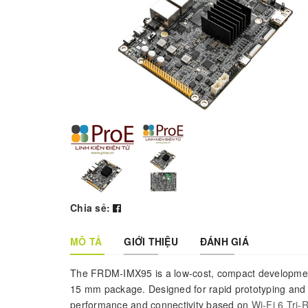
Chia sẻ:
MÔ TẢ
GIỚI THIỆU
ĐÁNH GIÁ
The FRDM‑IMX95 is a low‑cost, compact development
15 mm package. Designed for rapid prototyping and ev
performance and connectivity based on
Wi-Fi 6 Tri