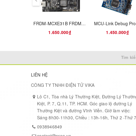
Electrically Erasable Programmable Read-Only M
Display and Camera Interfaces
FRDM-MCXE31B FRDM Development Board for MCX E31 MCUs
MCU-Link Debug Pr
1 x4 lane combo MIPI-DSI/CSI (FPC 22-pin connecto
1.650.000₫
1.450.000₫
1 x4 lane LVDS to HDMI (HDMI connector)
1 x4 lane LVDS (2x20-pin HDR)
1 x4 lane MIPI-CSI (FPC 22-pin connector)
Tìm kiế
Wireless​
LIÊN HỆ
M.2 module with NXP’s
Wi-Fi 6 Tri-Radio IW612
CÔNG TY TNHH ĐIỆN TỬ VIKA
Audio
Lô C1, Tòa nhà Lý Thường Kiệt, Đường Lý Thườn
Kiệt, P. 7, Q.11, TP. HCM. Góc giao lộ đường Lý
3.5mm Audio Jack for Master Quality Sound (MQS) 
Thường Kiệt và đường Vĩnh Viễn. Giờ làm việc:
Pulse Density Modulation (PDM) Microphone Suppor
Sáng 8h30-11h30, Chiều : 13h-16h, Thứ 2 -Thứ 
Connectivity
0938946849
contact@proe.vn