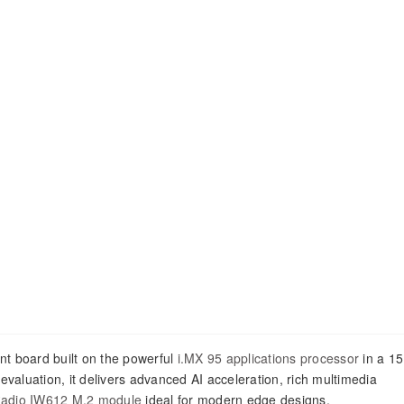
 board built on the powerful
i.MX 95 applications processor
in a 1
aluation, it delivers advanced AI acceleration, rich multimedia
-Radio IW612 M.2 module
ideal for modern edge designs.