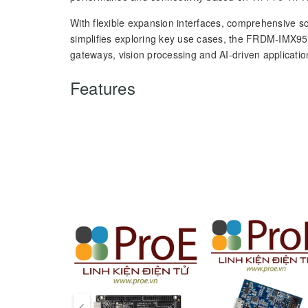
With flexible expansion interfaces, comprehensive 
simplifies exploring key use cases, the FRDM‑IMX95 
gateways, vision processing and AI‑driven applicatio
Features
Processor
i.MX 95 Applications Processor
6x Arm® Cortex-A55
1x Arm® Cortex-M7
1x Arm® Cortex-M33
NXP eIQ® Neutron NPU
Memory
8 GB LPDDR4X-4000
32 GB eMMC 5.1
prev
MicroSD slot