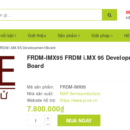
0
Hỗ
 nổi bật
Giới thiệu
Sản phẩm
Giải pháp
Hỗ
RDM i.MX 95 Development Board
FRDM-IMX95 FRDM i.MX 95 Develop
Board
Mã sản phẩm:
FRDM-IMX95
Nhà sản xuất:
NXP Semiconductors
Website hỗ trợ:
https://www.proe.vn
7.800.000₫
+
MUA NGAY
–