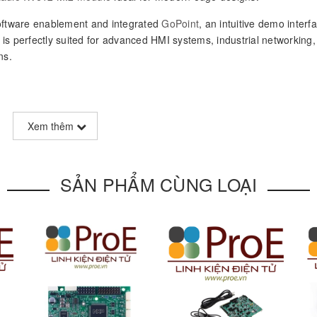
software enablement and integrated
GoPoint
, an intuitive demo interf
is perfectly suited for advanced HMI systems, industrial networking
ns.
Xem thêm
SẢN PHẨM CÙNG LOẠI