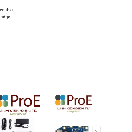
ace that
, edge