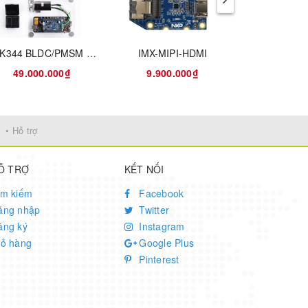
S32K344 BLDC/PMSM Development Kit
IMX-MIPI-HDMI
49.000.000₫
9.900.000₫
38.000
• Hỗ trợ
Ỗ TRỢ
KẾT NỐI
ìm kiếm
Facebook
ăng nhập
Twitter
ăng ký
Instagram
iỏ hàng
Google Plus
Pinterest