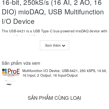
16-bit, 250kS/s (16 AI, 2 AO, 16
DIO) mioDAQ, USB Multifunction
I/O Device
The USB-6421 is a USB Type-C bus-powered mioDAQ device with
analog I/O, digital I/O, and four counters. It features analog input
channels with four input range settings from ± 200 mV to ± 10 V,
Xem thêm
and analog output channels that can output ± 10 V with update
rates of 250 kS/s/ch. Additionally, the USB-6421 digital I/O
channels can function as static input or output channels,
Sản phẩm vừa xem
hardware-timed channels up to 10 MHz, or as triggers, clocks, or
I/O for the four onboard counters. The USB-6421 also supports
Multifunction I/O Device, USB-6421, 250 kSPS, 16 bit,
16 Input, 2 Output, 16 Input/Output
FlexLogger Lite, free data acquisition software from NI, and
includes documented APIs and examples for LabVIEW, Python,
C/C++, and more.
SẢN PHẨM CÙNG LOẠI