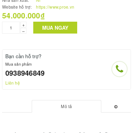
Nhà sản xuất:
NI
Website hỗ trợ:
https://www.proe.vn
54.000.000₫
+
MUA NGAY
–
Bạn cần hỗ trợ?
Mua sản phẩm
0938946849
Liên hệ
Mô tả