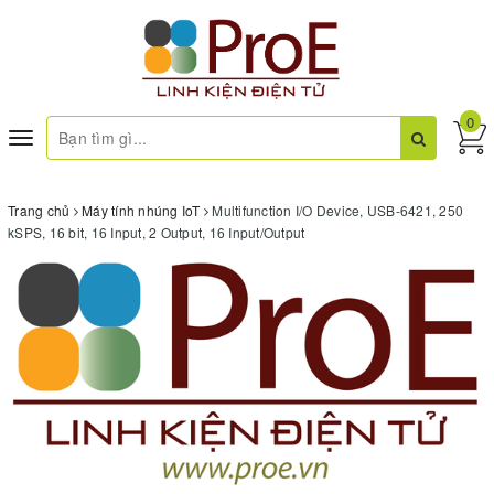
0
Toggle
navigation
Trang chủ
Máy tính nhúng IoT
Multifunction I/O Device, USB-6421, 250
kSPS, 16 bit, 16 Input, 2 Output, 16 Input/Output