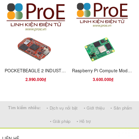
POCKETBEAGLE 2 INDUSTRIAL
Raspberry Pi Compute Module 4, with 2GB RAM, 32GB eMMC, BCM2711, ARM Cortex-A72
2.990.000₫
3.600.000₫
Tìm kiếm nhiều:
• Dịch vụ nổi bật
• Giới thiệu
• Sản phẩm
• Giải pháp
• Hỗ trợ
LIÊN HỆ