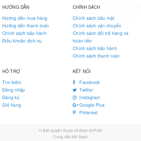
(the Raspberry Pi is NOT included)
HƯỚNG DẪN
CHÍNH SÁCH
Hướng dẫn mua hàng
Chính sách bảo mật
Hướng dẫn thanh toán
Chính sách vận chuyển
Toughened Glass Panel
Chính sách bảo hành
Chính sách đổi trả hàng và
Điều khoản dịch vụ
hoàn tiền
Sensitive touch control with High Resolution display, durable
Chính sách bảo hành
design
Chính sách thanh toán
HỖ TRỢ
KẾT NỐI
Built-in Raspberry Pi (Optional)
Tìm kiếm
Facebook
Đăng nhập
Twitter
Pi5 All-in-one Display: quad-core Arm Cortex-A76 64-bit 2.4GHz
Đăng ký
Instagram
CPU
Giỏ hàng
Google Plus
Pi4 All-in-one Display: quad-core Arm Cortex-A76 64-bit 1.5GHz
Pinterest
CPU
© Bản quyền thuộc về
Điện tử ProE
Cung cấp bởi
Sapo