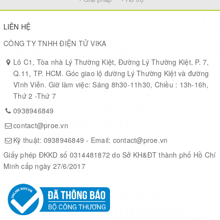
LIÊN HỆ
Pi5 All-in-one Display
CÔNG TY TNHH ĐIỆN TỬ VIKA
(
Raspberry Pi 5-4GB
is included, assembled before shippment)
Lô C1, Tòa nhà Lý Thường Kiệt, Đường Lý Thường Kiệt, P. 7,
Q.11, TP. HCM. Góc giao lộ đường Lý Thường Kiệt và đường
Vĩnh Viễn. Giờ làm việc: Sáng 8h30-11h30, Chiều : 13h-16h,
Pi4 All-in-one Display
Thứ 2 -Thứ 7
(
Raspberry Pi 4-2GB
is included, assembled before shippment)
0938946849
contact@proe.vn
RPI-HMI-080D/101D-ACCE
Kỹ thuật:
0938946849
- Email:
contact@proe.vn
Touch Display + Power Supply + TF Card + Accessories pack
Giấy phép ĐKKD số 0314481872 do Sở KH&ĐT thành phố Hồ Chí
(the Raspberry Pi is NOT included)
Minh cấp ngày 27/6/2017
RPI-HMI-080D/101D-ACCE-B
Touch Display + Accessories pack only, without Power Supply and
TF Card