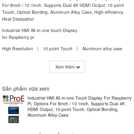
For 8inch / 10.1inch, Supports Dual 4K HDMI Output, 10-point
Touch, Optical Bonding, Aluminum Alloy Case, High-efficiency
Heat Dissipation
Industrial HMI All-in-one touch Display
for Raspberry pi
High Resolution | 10-point Touch | Aluminum alloy case
Xem thêm
Sản phẩm vừa xem
Size
Options For 8″/10.1″
Industrial HMI All-in-one Touch Display For Raspberry
Resolution
1280×800
Pi, Options For 8inch / 10.1inch, Supports Dual 4K
HDMI Output, 10-point Touch, Optical Bonding,
Display Panel
IPS
Aluminum Alloy Case
Viewing Angle
178°
Touch Type
Capacitive
Touch Points
10-Point