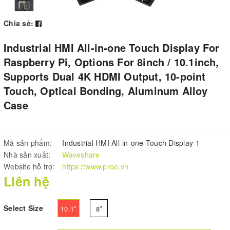
Chia sẻ:
Industrial HMI All-in-one Touch Display For
Raspberry Pi, Options For 8inch / 10.1inch,
Supports Dual 4K HDMI Output, 10-point
Touch, Optical Bonding, Aluminum Alloy
Case
Mã sản phẩm:
Industrial HMI All-in-one Touch Display-1
Nhà sản xuất:
Waveshare
Website hỗ trợ:
https://www.proe.vn
Liên hệ
Select Size
10.1″
8″