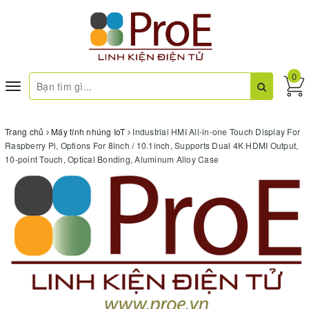
0
Toggle
navigation
Trang chủ
Máy tính nhúng IoT
Industrial HMI All-in-one Touch Display For
Raspberry Pi, Options For 8inch / 10.1inch, Supports Dual 4K HDMI Output,
10-point Touch, Optical Bonding, Aluminum Alloy Case