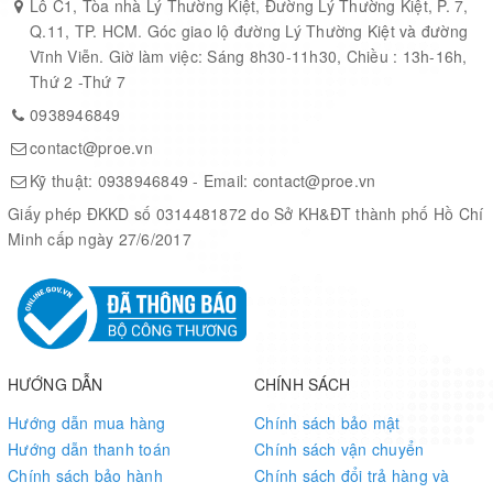
Lô C1, Tòa nhà Lý Thường Kiệt, Đường Lý Thường Kiệt, P. 7,
Q.11, TP. HCM. Góc giao lộ đường Lý Thường Kiệt và đường
Vĩnh Viễn. Giờ làm việc: Sáng 8h30-11h30, Chiều : 13h-16h,
Thứ 2 -Thứ 7
0938946849
contact@proe.vn
Kỹ thuật:
0938946849
- Email:
contact@proe.vn
Giấy phép ĐKKD số 0314481872 do Sở KH&ĐT thành phố Hồ Chí
Minh cấp ngày 27/6/2017
Reverse Polarity Motor
A handy reversed polarity motor prevents fan damage if you
accidentally connect the cable in the wrong direction. Additionally,
the high-speed cooling fan makes significantly less noise, and it is
HƯỚNG DẪN
CHÍNH SÁCH
compatible with both 5V and 3.3V power input. Changing the
power input also lets you adjust the fan spin speed.
Hướng dẫn mua hàng
Chính sách bảo mật
Hướng dẫn thanh toán
Chính sách vận chuyển
Strong Backplate
Chính sách bảo hành
Chính sách đổi trả hàng và