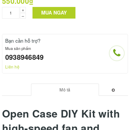
550.000₫
+
MUA NGAY
–
Bạn cần hỗ trợ?
Mua sản phẩm
0938946849
Liên hệ
Mô tả
Open Case DIY Kit with
high-speed fan and