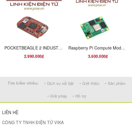
Ultimate Cooling
Tinker Open Case DIY Kit is equipped with a high-speed fan to
POCKETBEAGLE 2 INDUSTRIAL
Raspberry Pi Compute Module 4, with 2GB RAM, 32GB eMMC, BCM2711, ARM Cortex-A72
dissipate heat, and a metallic PCB backplate to hold up the board
2.990.000₫
3.600.000₫
and create a wider space for better heat dissipation. For those
who want to work on Tinker Board in an open environment, this
DIY kit is the ideal companion.
Tìm kiếm nhiều:
• Dịch vụ nổi bật
• Giới thiệu
• Sản phẩm
• Giải pháp
• Hỗ trợ
LIÊN HỆ
CÔNG TY TNHH ĐIỆN TỬ VIKA