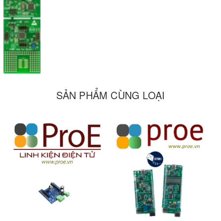
Powered by USB cable between PC and STM8SVLDISCOVERY
Selectable power of 5 V or 3.3 V
User button
User LED
Extension header for all I/Os
Wrapping area for user applications
Embedded ST-LINK
USB interface for programming and debugging
SẢN PHẨM CÙNG LOẠI
SWIM debug support
IMAGE