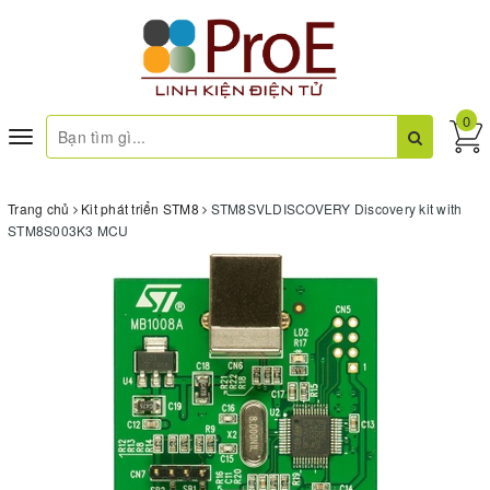
0
Toggle
navigation
Trang chủ
Kit phát triển STM8
STM8SVLDISCOVERY Discovery kit with
STM8S003K3 MCU