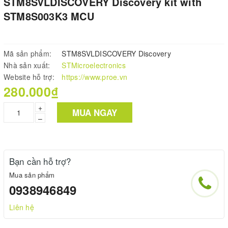
STM8SVLDISCOVERY Discovery kit with
STM8S003K3 MCU
Mã sản phẩm:
STM8SVLDISCOVERY Discovery
Nhà sản xuất:
STMicroelectronics
Website hỗ trợ:
https://www.proe.vn
280.000₫
+
MUA NGAY
–
Bạn cần hỗ trợ?
Mua sản phẩm
0938946849
Liên hệ