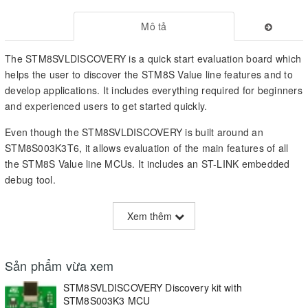
Mô tả
The STM8SVLDISCOVERY is a quick start evaluation board which
helps the user to discover the STM8S Value line features and to
develop applications. It includes everything required for beginners
and experienced users to get started quickly.
Even though the STM8SVLDISCOVERY is built around an
STM8S003K3T6, it allows evaluation of the main features of all
the STM8S Value line MCUs. It includes an ST-LINK embedded
debug tool.
The STM8SVLDISCOVERY simply plugs into a PC through a
Xem thêm
standard USB cable. Numerous applications are available from
the www.st.com/stm8svldiscovery web page.
Key Features
Sản phẩm vừa xem
STM8SVLDISCOVERY Discovery kit with
STM8S003K3T6 microcontroller, 8-Kbyte Flash memory, 1-Kbyte
STM8S003K3 MCU
RAM, 128-byte EEPROM