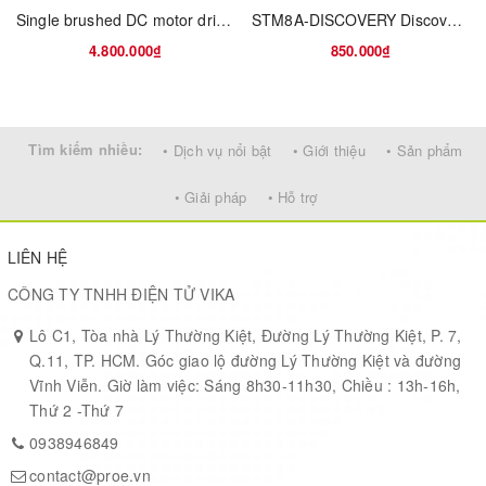
Single brushed DC motor driver expansion board based on STSPIN958
STM8A-DISCOVERY Discovery kit with STM8AF5288 and STM8AL3L68 MCUs
4.800.000₫
850.000₫
Tìm kiếm nhiều:
• Dịch vụ nổi bật
• Giới thiệu
• Sản phẩm
• Giải pháp
• Hỗ trợ
LIÊN HỆ
CÔNG TY TNHH ĐIỆN TỬ VIKA
Lô C1, Tòa nhà Lý Thường Kiệt, Đường Lý Thường Kiệt, P. 7,
Q.11, TP. HCM. Góc giao lộ đường Lý Thường Kiệt và đường
Vĩnh Viễn. Giờ làm việc: Sáng 8h30-11h30, Chiều : 13h-16h,
Thứ 2 -Thứ 7
0938946849
contact@proe.vn