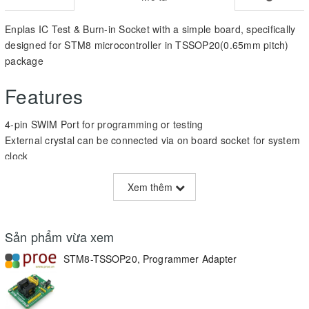
Enplas IC Test & Burn-in Socket with a simple board, specifically
designed for STM8 microcontroller in TSSOP20(0.65mm pitch)
package
Features
4-pin SWIM Port for programming or testing
External crystal can be connected via on board socket for system
clock
All the MCU pins are accessible on expansion connectors
Xem thêm
pin header pitch: 2.54mm(100mil)
Supported Devices
Sản phẩm vừa xem
STM8 microcontroller in TSSOP20(0.65mm pitch) package with
STM8-TSSOP20, Programmer Adapter
compatible pinouts:
STM8L051FxPx / STM8L101FxPx / STM8L151FxPx /