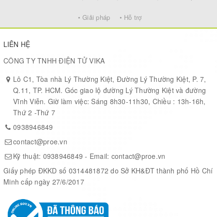
insert crystal to the holes on two sides, regardless of the middle
hole
• Giải pháp
• Hỗ trợ
MCU selection jumpers
8S for STM8S1xx
LIÊN HỆ
8L for STM8L1xx
CÔNG TY TNHH ĐIỆN TỬ VIKA
Lô C1, Tòa nhà Lý Thường Kiệt, Đường Lý Thường Kiệt, P. 7,
Q.11, TP. HCM. Góc giao lộ đường Lý Thường Kiệt và đường
Vĩnh Viễn. Giờ làm việc: Sáng 8h30-11h30, Chiều : 13h-16h,
Thứ 2 -Thứ 7
0938946849
contact@proe.vn
Kỹ thuật:
0938946849
- Email:
contact@proe.vn
Giấy phép ĐKKD số 0314481872 do Sở KH&ĐT thành phố Hồ Chí
Minh cấp ngày 27/6/2017