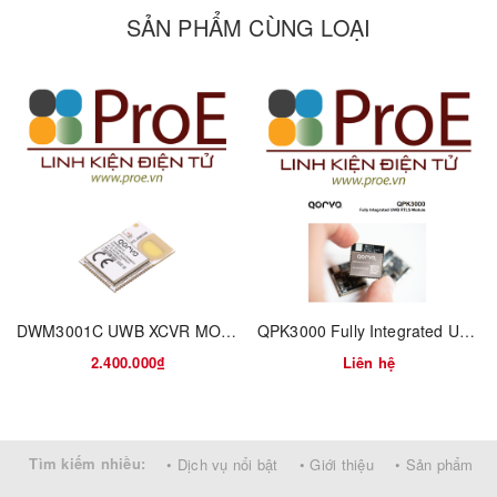
SẢN PHẨM CÙNG LOẠI
DWM3001C UWB XCVR MODULE
QPK3000 Fully Integrated UWB RTLS Module
2.400.000₫
Liên hệ
Tìm kiếm nhiều:
• Dịch vụ nổi bật
• Giới thiệu
• Sản phẩm