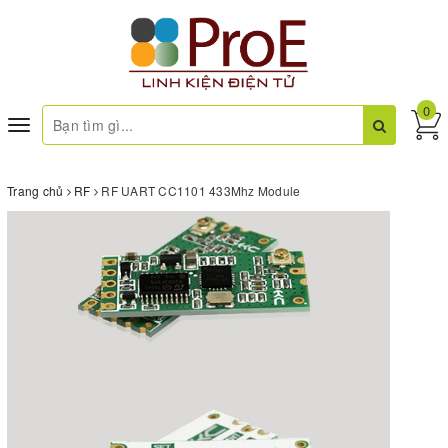
0
Toggle
navigation
Trang chủ
RF
RF UART CC1101 433Mhz Module