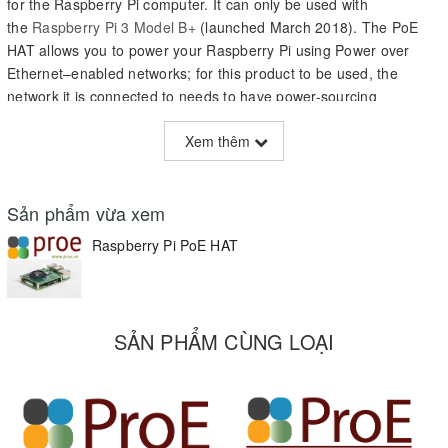
for the Raspberry Pi computer. It can only be used with
the
Raspberry Pi 3 Model B+
(launched March 2018). The PoE
HAT allows you to power your Raspberry Pi using Power over
Ethernet–enabled networks; for this product to be used, the
network it is connected to needs to have power-sourcing
equipment installed.
Xem thêm
Supplied with this product
Raspberry Pi PoE HAT
Sản phẩm vừa xem
Mechanical spacers
Other hardware needed
Raspberry Pi PoE HAT
A
Raspberry Pi 3 Model B+
An Ethernet cable
Power-sourcing equipment for a 802.3af Power over Ethernet
SẢN PHẨM CÙNG LOẠI
network
Connecting your PoE HAT to the Raspberry Pi
Before installing the PoE HAT, you must attach the supplied
spacers in the four corners of the board