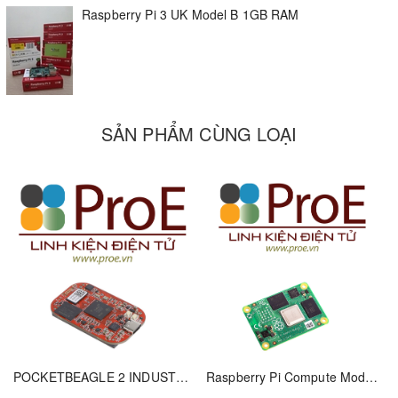
Raspberry Pi 3 UK Model B 1GB RAM
40 GPIO pins
Chip antenna
DSI display connector
MicroSD card slot
Dimensions: 85 x 56 x 17 mm
SẢN PHẨM CÙNG LOẠI
POCKETBEAGLE 2 INDUSTRIAL
Raspberry Pi Compute Module 4, with 2GB RAM, 32GB eMMC, BCM2711, ARM Cortex-A72