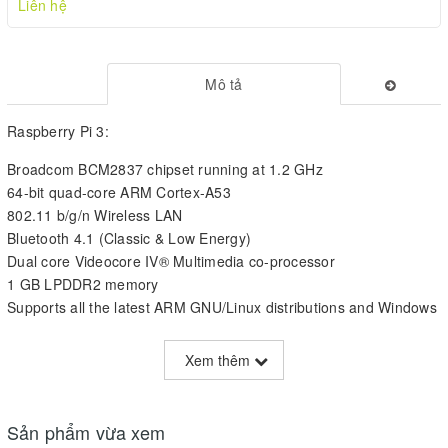
Liên hệ
Mô tả
Raspberry Pi 3:
Broadcom BCM2837 chipset running at 1.2 GHz
64-bit quad-core ARM Cortex-A53
802.11 b/g/n Wireless LAN
Bluetooth 4.1 (Classic & Low Energy)
Dual core Videocore IV® Multimedia co-processor
1 GB LPDDR2 memory
Supports all the latest ARM GNU/Linux distributions and Windows
10 IoT
MicroUSB connector for 2.5 A power supply
Xem thêm
1 x 10/100 Ethernet port
1 x HDMI video/audio connector
1 x RCA video/audio connector
Sản phẩm vừa xem
4 x USB 2.0 ports