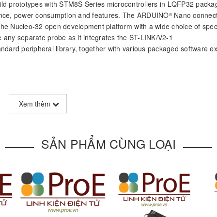
build prototypes with STM8S Series microcontrollers in LQFP32 packa
mance, power consumption and features. The ARDUINO
Nano connecti
®
 the Nucleo-32 open development platform with a wide choice of spec
 any separate probe as it integrates the ST-LINK/V2-1
ard peripheral library, together with various packaged software e
Xem thêm
SẢN PHẨM CÙNG LOẠI
external sources (3.3 V, 5 V, 7 V – 12 V)