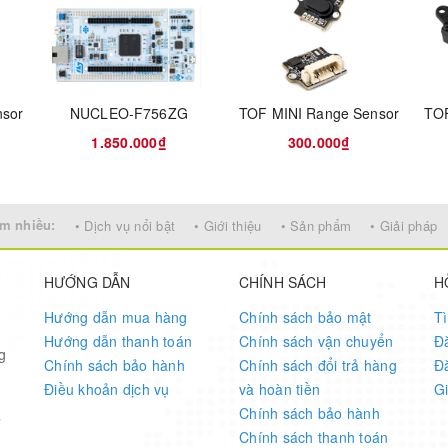
WIM connector and USB re-enumeration capability: mass storage, V
g a variety of software examples
 Environments (IDEs) including STMicroelectronics free STVD-STM8 
nsor
NUCLEO-F756ZG
TOF MINI Range Sensor
TOF
1.850.000₫
300.000₫
m nhiều:
• Dịch vụ nổi bật
• Giới thiệu
• Sản phẩm
• Giải pháp
HƯỚNG DẪN
CHÍNH SÁCH
H
Hướng dẫn mua hàng
Chính sách bảo mật
T
Hướng dẫn thanh toán
Chính sách vận chuyển
Đ
g
Chính sách bảo hành
Chính sách đổi trả hàng
Đ
Điều khoản dịch vụ
và hoàn tiền
G
Chính sách bảo hành
7
Chính sách thanh toán