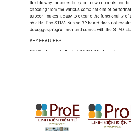
flexible way for users to try out new concepts and 
choosing from the various combinations of perfor
support makes it easy to expand the functionality of
shields. The STM8 Nucleo-32 board does not require
debugger/programmer and comes with the STM8 stand
KEY FEATURES
STM8 microcontroller in LQFP32 32-pin package
4 LEDs:
USB communication (LD1)
Power (LD2)
User (LD3)
Default (LD4)
1 reset push-button
Board connectors:
ARDUINO
Nano V3 expansion connector
®
Micro-B USB connector for the ST-LINK
SWIM interface
Flexible power-supply options: ST-LINK USB V
or 
BUS