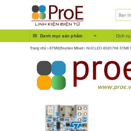
Danh mục sản phẩm
Dịch vụ
Trang chủ
STM32Nucleo Mbed
NUCLEO-8S207K8 STM8