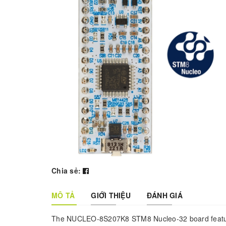
Chia sẻ:
MÔ TẢ
GIỚI THIỆU
ĐÁNH GIÁ
The NUCLEO-8S207K8 STM8 Nucleo-32 board featur