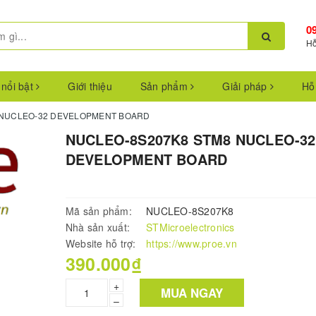
0
Hỗ
 nổi bật
Giới thiệu
Sản phẩm
Giải pháp
Hỗ
 NUCLEO-32 DEVELOPMENT BOARD
NUCLEO-8S207K8 STM8 NUCLEO-32
DEVELOPMENT BOARD
Mã sản phẩm:
NUCLEO-8S207K8
Nhà sản xuất:
STMicroelectronics
Website hỗ trợ:
https://www.proe.vn
390.000₫
+
MUA NGAY
–