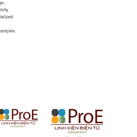
ge,
vity
ialized
xamples.