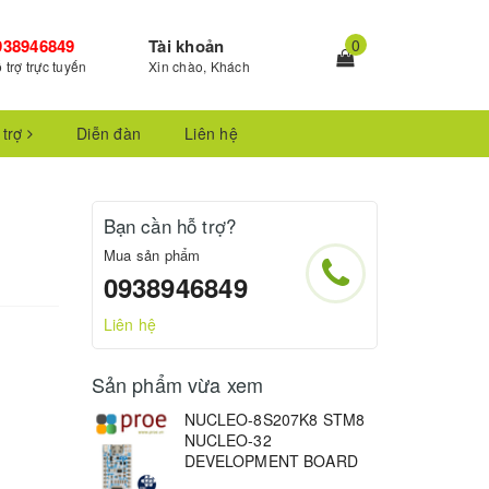
938946849
Tài khoản
0
 trợ trực tuyến
Xin chào, Khách
 trợ
Diễn đàn
Liên hệ
Bạn cần hỗ trợ?
Mua sản phẩm
0938946849
Liên hệ
Sản phẩm vừa xem
NUCLEO-8S207K8 STM8
NUCLEO-32
DEVELOPMENT BOARD