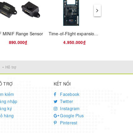
irtual
(using
 MINIF Range Sensor
Time-of-Flight expansion board based on the VL53L9CX for STM32 Nucleo
890.000₫
4.950.000₫
3.700
• Hỗ trợ
Ỗ TRỢ
KẾT NỐI
ìm kiếm
Facebook
ăng nhập
Twitter
ăng ký
Instagram
iỏ hàng
Google Plus
Pinterest