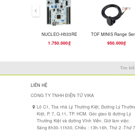
On-board ST-LINK/V2-1 debugger/programmer with S
prev
COM port and debug port
Comprehensive free software STM8 libraries includin
Support of a wide choice of Integrated Development
Cosmic toolchain), IAR™, Cosmic free IDEA
NUCLEO-H533RE
TOF MINIS Range Se
1.750.000₫
950.000₫
Tìm kiế
LIÊN HỆ
CÔNG TY TNHH ĐIỆN TỬ VIKA
Lô C1, Tòa nhà Lý Thường Kiệt, Đường Lý Thườn
Kiệt, P. 7, Q.11, TP. HCM. Góc giao lộ đường Lý
Thường Kiệt và đường Vĩnh Viễn. Giờ làm việc:
Sáng 8h30-11h30, Chiều : 13h-16h, Thứ 2 -Thứ 