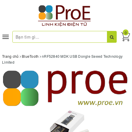
0
Toggle
navigation
Trang chủ
BlueTooth
nRF52840 MDK USB Dongle Seeed Technology
Limited