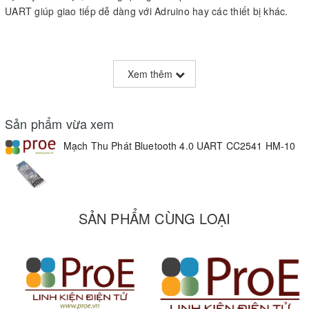
UART giúp giao tiếp dễ dàng với Adruino hay các thiết bị khác.
Thông số kỹ thuật:
Xem thêm
Version
: Bluetooth V4.0 BLE
Nguồn cấp
: 3.3VDC 50mA.
Sản phẩm vừa xem
Dòng điện
: 400uA ~ 1.5mA ở Sleep Mode và 8.5mA ở Active
Mạch Thu Phát Bluetooth 4.0 UART CC2541 HM-10
Mode.
Khoảng cách truyền
: có thể lên đến 100m .
Baudrate
: 230400, mặc định là 9600.
SẢN PHẨM CÙNG LOẠI
Tần số
: 2.4GHz ISM band
Modulation method
: GFSK ( Gaussian Frequency Shift Keying )
Công suất:
-23dbm, -6dbm, 0dbm, 6dbm ( có thể cấu hình qua
lệnh AT+POWE ).