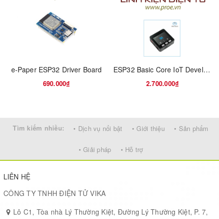
Bảo mật
: Authentication and encryption
Service
: Central & Peripheral (UUID FFE0,FFE1)
Nhiệt độ
: -5 ~ 65 độ C
e-Paper ESP32 Driver Board
ESP32 Basic Core IoT Development Kit V2.7
Kích thước
: 26.9 x 13 x 2.2mm
690.000₫
2.700.000₫
Sơ đồ chân:
Tìm kiếm nhiều:
• Dịch vụ nổi bật
• Giới thiệu
• Sản phẩm
• Giải pháp
• Hỗ trợ
LIÊN HỆ
CÔNG TY TNHH ĐIỆN TỬ VIKA
Lô C1, Tòa nhà Lý Thường Kiệt, Đường Lý Thường Kiệt, P. 7,