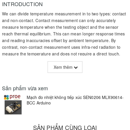
INTRODUCTION
We can divide temperature measurement in to two types: contact
and non-contact. Contact measurement can only accurately
measure temperature when the testing object and the sensor
reach thermal equilibrium. This can mean longer response times
and reading inaccuracies offset by ambient temperature. By
contrast, non-contact measurement uses infra-red radiation to
measure the temperature and does not require a direct touch.
Additionally, this method of measurement can be read quickly and
accurately.
Xem thêm
In recent years non-contact measurement methods have been
used for medical, environmental monitoring, home automation,
Sản phẩm vừa xem
automotive electronic, aerospace and military applications.
Mạch đo nhiệt không tiếp xúc SEN0206 MLX90614-
BCC Arduino
Our latest infrared temperature measurement module is the
MLX90614. This module measures the surface temperature by
detecting infrared radiation energy and wavelength distribution.
SẢN PHẨM CÙNG LOẠI
The IR temperature probe consists of an optical system,