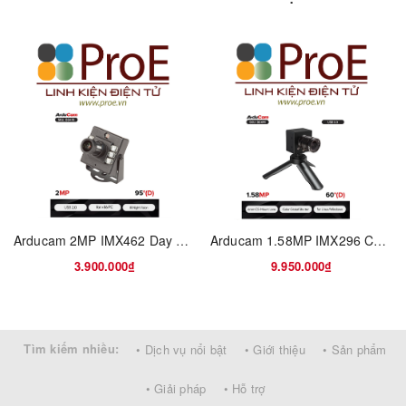
photoelectric detector, amplifier, signal processing and output
module. The optical system collects the infrared radiation in its
field of view and the infrared radiation energy is converted in to
corresponding electrical signals when converging on the
photoelectric detector. After being processed by the amplifier and
signal processing circuit, the signal is converted in to a
temperature value. The MLX90614 is self calibrating and has a
low noise amplifier integrated in to the signal processing chip. The
chip itself is a 17 bit ADC and DSP device, giving accurate and
reliable results.
Arducam 2MP IMX462 Day and IR Night Vision USB Camera with Metal Case
Arducam 1.58MP IMX296 Color Global Shutter USB 3.0 Camera Module
3.900.000₫
9.950.000₫
Tìm kiếm nhiều:
• Dịch vụ nổi bật
• Giới thiệu
• Sản phẩm
• Giải pháp
• Hỗ trợ