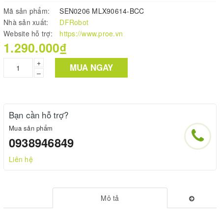
Mã sản phẩm:
SEN0206 MLX90614-BCC
Nhà sản xuất:
DFRobot
Website hỗ trợ:
https://www.proe.vn
1.290.000₫
+
MUA NGAY
–
Bạn cần hỗ trợ?
Mua sản phẩm
0938946849
Liên hệ
Mô tả