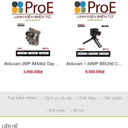
Arducam 2MP IMX462 Day and IR Night Vision USB Camera with Metal Case
Arducam 1.58MP IMX296 Color Global Shutter USB 3.0 Camera Module
3.900.000₫
9.950.000₫
Tìm kiếm nhiều:
• Dịch vụ nổi bật
• Giới thiệu
• Sản phẩm
• Giải pháp
• Hỗ trợ
LIÊN HỆ