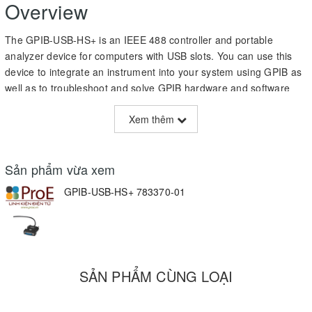
Overview
The GPIB-USB-HS+ is an IEEE 488 controller and portable
analyzer device for computers with USB slots. You can use this
device to integrate an instrument into your system using GPIB as
well as to troubleshoot and solve GPIB hardware and software
problems. The GPIB-USB-HS+ achieves maximum IEEE 488.2
Xem thêm
performance. With no GPIB cable required for instrument
connection, you can use the Hi-Speed USB port to control up to
14 programmable GPIB instruments. The improved design allows
Sản phẩm vừa xem
for size compatibility with almost every instrument, adds analyzer
functionality, and reduces the overhead to generate faster
GPIB-USB-HS+ 783370-01
turnaround times in your application. The device includes a
license for the NI-488.2 driver software, providing maximum
reliability for connecting to third-party instruments with GPIB.
USB 2.0 bus connector
SẢN PHẨM CÙNG LOẠI
Onboard GPIB analyzer
24-pin, male GPIB (IEEE 488) front end connection
Windows supported operating system