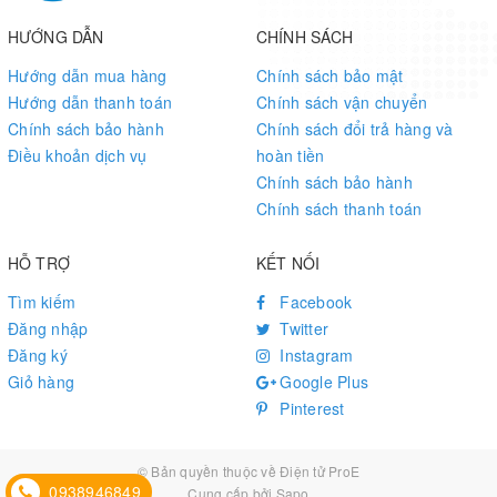
modules should have the following features:
HƯỚNG DẪN
CHÍNH SÁCH
MCU – STMicro STM32L073x Arm Cortex M0+ MCU with up to
192 KB of Flash memory and 20 KB of RAM
Hướng dẫn mua hàng
Chính sách bảo mật
LoRa
Hướng dẫn thanh toán
Chính sách vận chuyển
AcSiP S76G – Semtech SX1276 supporting global 868 MHz or
Chính sách bảo hành
Chính sách đổi trả hàng và
915 MHz ISM-Bands.
Điều khoản dịch vụ
hoàn tiền
AcSiP S78G – Semtech SX1278 supporting global 433 MHz or
Chính sách bảo hành
470 MHz ISM-Bands
Chính sách thanh toán
GPS
I/Os – I2C/SPI/UART/GPIO
HỖ TRỢ
KẾT NỐI
Package – 1.3 x 1.1 cm
The company will offers a complete SDK / HDK suite with latter
Tìm kiếm
Facebook
likely similar to EK-S78S board pictured below but with an extra
Đăng nhập
Twitter
GPS antenna or connector.
Đăng ký
Instagram
Giỏ hàng
Google Plus
Pinterest
AcSiP S78S LoRa Development Kit
AcSiP S76G / 78G SiP are expecting to be found in wearables,
children and pets tracking and other applications. Availability and
© Bản quyền thuộc về
Điện tử ProE
0938946849
pricing has not been disclosed, but for reference their previous
Cung cấp bởi
Sapo