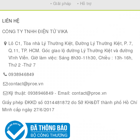
***Tracking management of imple
• Giải pháp
• Hỗ trợ
***
Water level monitoring 
APPLICATION
***Environmental pollution war
LIÊN HỆ
***Home fire-fighting equip
***
Smart street lig
CÔNG TY TNHH ĐIỆN TỬ VIKA
***Smart city related control
Lô C1, Tòa nhà Lý Thường Kiệt, Đường Lý Thường Kiệt, P. 7,
***Earth-rock fl
Q.11, TP. HCM. Góc giao lộ đường Lý Thường Kiệt và đường
Vĩnh Viễn. Giờ làm việc: Sáng 8h30-11h30, Chiều : 13h-16h,
Thứ 2 -Thứ 7
0938946849
contact@proe.vn
LoRa GPS tracker will soon even smaller as AcSiP has developed
Kỹ thuật:
0938946849
- Email:
contact@proe.vn
S76G and S78G systems-in-package (SiP) that combine LoRa,
GPS and an MCU into a single 1.1 x 1.3cm package.
Giấy phép ĐKKD số 0314481872 do Sở KH&ĐT thành phố Hồ Chí
Minh cấp ngày 27/6/2017
The two new modules are not listed on the company’s
IoT-LoRa
products page
yet, but they appear to be an evolution of their
S76S / S78S LoRa + MCU SiP released in 2016, so the new