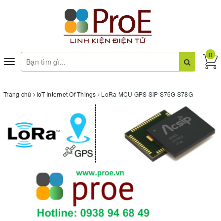
0
Toggle
navigation
Trang chủ
IoT-Internet Of Things
LoRa MCU GPS SiP S76G S78G