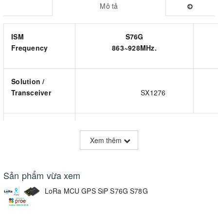
Mô tả
ISM
S76G
Frequency
863~928MHz.
Solution /
Transceiver
SX1276
S
MCU
STM32L073xZ
- ARM Cortex® -M0+ (
Xem thêm
Inbuilt memory/
For LoRa:
20KB RAM, 19
Storage
For GNSS:
16MB F
Sản phẩm vừa xem
LoRa MCU GPS SiP S76G S78G
Japan’s low-
power