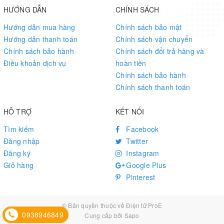
HƯỚNG DẪN
CHÍNH SÁCH
Hướng dẫn mua hàng
Chính sách bảo mật
Hướng dẫn thanh toán
Chính sách vận chuyển
Chính sách bảo hành
Chính sách đổi trả hàng và
Điều khoản dịch vụ
hoàn tiền
Chính sách bảo hành
Chính sách thanh toán
HỖ TRỢ
KẾT NỐI
DSI Capacitive Touch Display Comparison
Tìm kiếm
Facebook
Optional For DSI Capacitive Touch Display, IPS Screen, Optical
Đăng nhập
Twitter
Bonding Toughened Glass Panel, With 178° Wide Viewing Angle.
Đăng ký
Instagram
Supports 10-Point Touch, provides clear image and excellent
Giỏ hàng
Google Plus
visual experience
Pinterest
© Bản quyền thuộc về
Điện tử ProE
0938946849
Cung cấp bởi
Sapo
10.1-DSI-