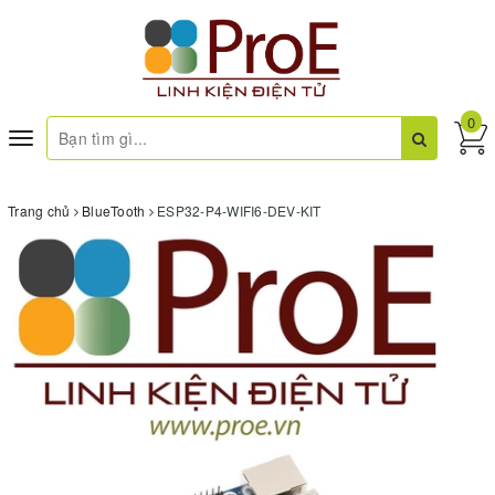
0
Toggle
navigation
Trang chủ
BlueTooth
ESP32-P4-WIFI6-DEV-KIT