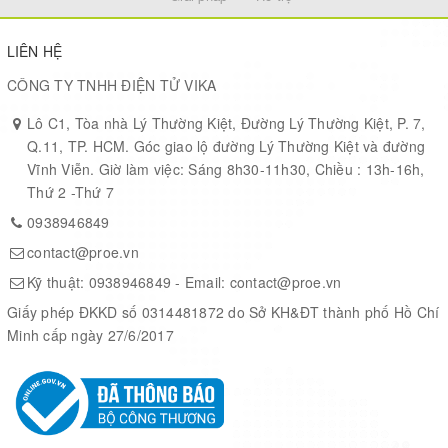
Commonly used peripherals such as MIPI-CSI, MIPI-DSI, USB 2.0
OTG, Ethernet, SDIO 3.0 TF card slot, microphone, speaker
LIÊN HỆ
header and RTC battery header, etc.
Adtaping 2*20 GPIO headers with 28 x remaining programmable
CÔNG TY TNHH ĐIỆN TỬ VIKA
GPIOs
Lô C1, Tòa nhà Lý Thường Kiệt, Đường Lý Thường Kiệt, P. 7,
Security features: Secure Boot, Flash Encryption, cryptographic
Q.11, TP. HCM. Góc giao lộ đường Lý Thường Kiệt và đường
accelerators, and TRNG. Additionally, hardware access protection
Vĩnh Viễn. Giờ làm việc: Sáng 8h30-11h30, Chiều : 13h-16h,
mechanisms help to enable Access Permission Management and
Thứ 2 -Thứ 7
Privilege Separation
0938946849
contact@proe.vn
Kit Selection
Kỹ thuật:
0938946849
- Email:
contact@proe.vn
Giấy phép ĐKKD số 0314481872 do Sở KH&ĐT thành phố Hồ Chí
Minh cấp ngày 27/6/2017
Kit Connection Examples