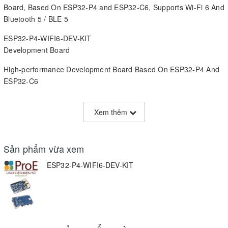
Board, Based On ESP32-P4 and ESP32-C6, Supports Wi-Fi 6 And
Bluetooth 5 / BLE 5
ESP32-P4-WIFI6-DEV-KIT
Development Board
High-performance Development Board Based On ESP32-P4 And
ESP32-C6
Rich Human-machine Interfaces
Xem thêm
Sản phẩm vừa xem
Development Board Introduction
ESP32-P4-WIFI6-DEV-KIT
This product is a high-performance development board based on
ESP32-P4 chip, with integrated RISC-V 32-bit dual-core and
single-core processors. It features rich Human-Machine
interfaces, including MIPI-CSI (with integrated Image Signal
Processor), MIPI-DSI, SPI, I2S, I2C, LED PWM, MCPWM, RMT,