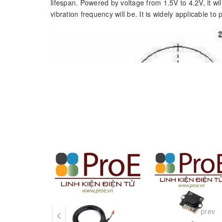
lifespan. Powered by voltage from 1.5V to 4.2V, it wil
vibration frequency will be. It is widely applicable to
prev