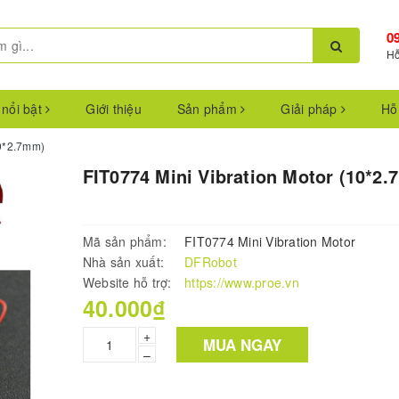
0
Hỗ
 nổi bật
Giới thiệu
Sản phẩm
Giải pháp
Hỗ
10*2.7mm)
FIT0774 Mini Vibration Motor (10*2
Mã sản phẩm:
FIT0774 Mini Vibration Motor
Nhà sản xuất:
DFRobot
Website hỗ trợ:
https://www.proe.vn
40.000₫
+
MUA NGAY
–