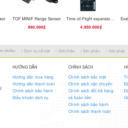
sor
TOF MINIF Range Sensor
Time-of-Flight expansion board based on the VL53L9CX for STM32 Nucleo
890.000₫
4.950.000₫
m nhiều:
• Dịch vụ nổi bật
• Giới thiệu
• Sản phẩm
• Giải pháp
HƯỚNG DẪN
CHÍNH SÁCH
H
hickness)
Hướng dẫn mua hàng
Chính sách bảo mật
T
Hướng dẫn thanh toán
Chính sách vận chuyển
Đ
g
Chính sách bảo hành
Chính sách đổi trả hàng
Đ
Điều khoản dịch vụ
và hoàn tiền
G
Chính sách bảo hành
7
Chính sách thanh toán