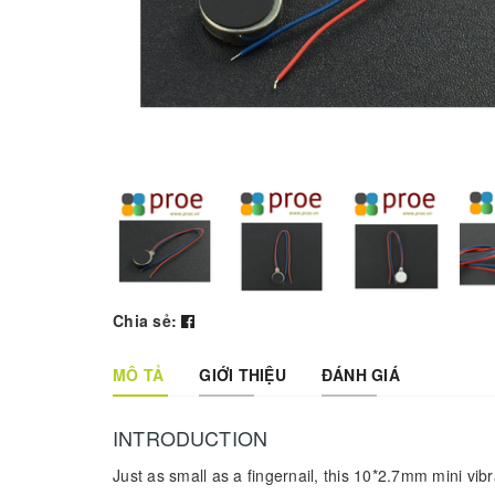
Chia sẻ:
MÔ TẢ
GIỚI THIỆU
ĐÁNH GIÁ
INTRODUCTION
Just as small as a fingernail, this 10*2.7mm mini vib