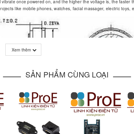
l vibrate once powered on, and the higher the voltage is, the faster t
 projects like mobile phones, watches, facial massager, electric toys, e
Xem thêm
SẢN PHẨM CÙNG LOẠI