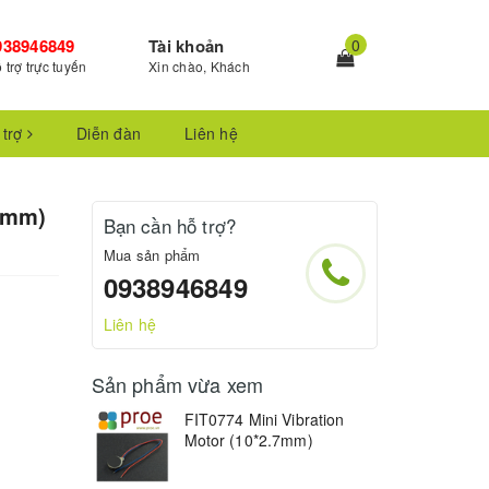
938946849
Tài khoản
0
 trợ trực tuyến
Xin chào, Khách
 trợ
Diễn đàn
Liên hệ
.7mm)
Bạn cần hỗ trợ?
Mua sản phẩm
0938946849
Liên hệ
Sản phẩm vừa xem
FIT0774 Mini Vibration
Motor (10*2.7mm)