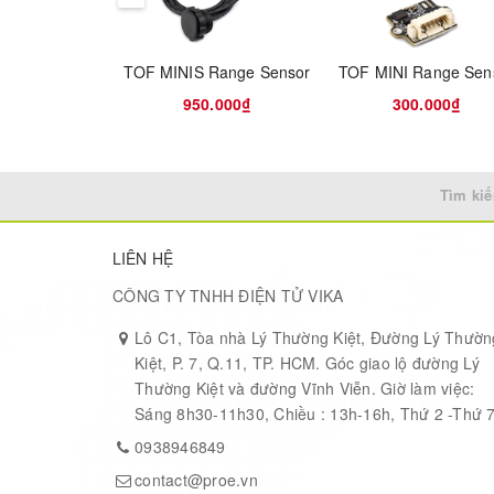
TOF MINIS Range Sensor
TOF MINI Range Sen
950.000₫
300.000₫
Dimension
SPECIFICATION
Tìm kiế
Operating Voltage: DC1.5-4.2V
Rated Voltage: 3V
LIÊN HỆ
Rated Current: 50mA
Dimension: 10mm(0.39”)(Diameter); 2.7mm(0.11”)(T
CÔNG TY TNHH ĐIỆN TỬ VIKA
SHIPPING LIST
Lô C1, Tòa nhà Lý Thường Kiệt, Đường Lý Thườn
Kiệt, P. 7, Q.11, TP. HCM. Góc giao lộ đường Lý
Mini Vibration Motor (10*2.7mm) x1
Thường Kiệt và đường Vĩnh Viễn. Giờ làm việc:
Sáng 8h30-11h30, Chiều : 13h-16h, Thứ 2 -Thứ 
0938946849
contact@proe.vn