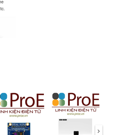
he
tc.