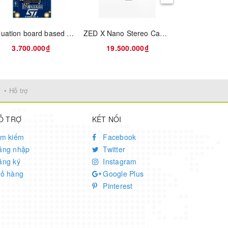
Evaluation board based on VL53L9CX Time of Flight sensor
ZED X Nano Stereo Camera
3.700.000₫
19.500.000₫
Liên
• Hỗ trợ
Ỗ TRỢ
KẾT NỐI
ìm kiếm
Facebook
ăng nhập
Twitter
ăng ký
Instagram
iỏ hàng
Google Plus
Pinterest