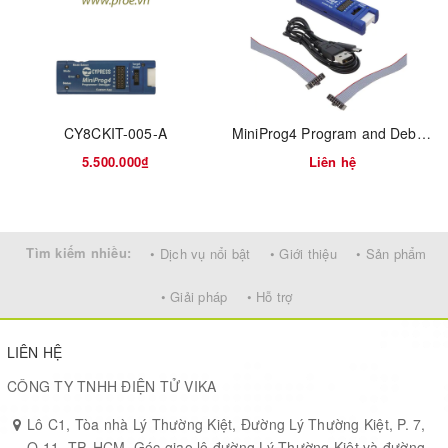
12V AC Power Adapter
Quick Start Guide
For PSoC training, please
visit
https://www.cypress.com/go/training
.
Software Title
Description
Link
CY8CKIT-005-A
MiniProg4 Program and Debug Kit
5.500.000₫
Liên hệ
This kit requires PSoC
PSoC Creator
Creator for development
Tìm kiếm nhiều:
• Dịch vụ nổi bật
• Giới thiệu
• Sản phẩm
This kit requires PSoC
PSoC
Programmer for
Programmer
• Giải pháp
• Hỗ trợ
programming
LIÊN HỆ
CÔNG TY TNHH ĐIỆN TỬ VIKA
Lô C1, Tòa nhà Lý Thường Kiệt, Đường Lý Thường Kiệt, P. 7,
Q.11, TP. HCM. Góc giao lộ đường Lý Thường Kiệt và đường