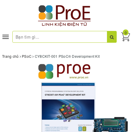
0
Toggle
navigation
Trang chủ
PSoC
CY8CKIT-001 PSoC® Development Kit