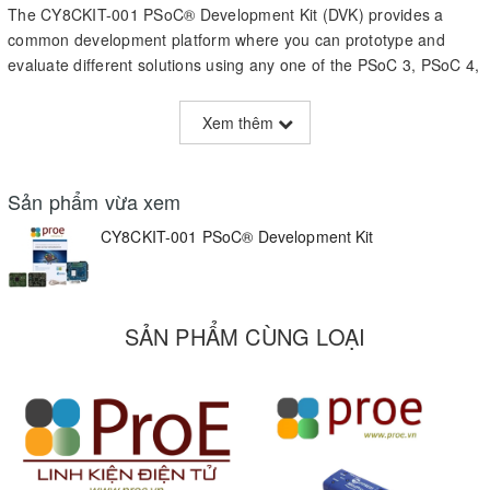
The CY8CKIT-001 PSoC® Development Kit (DVK) provides a
common development platform where you can prototype and
evaluate different solutions using any one of the PSoC 3, PSoC 4,
or PSoC 5 architectures.
Xem thêm
The PSoC DVK gives you a practical understanding of PSoC
technology. In addition, the kit includes several example projects
with step-by-step instructions to enable you to easily get started
Sản phẩm vừa xem
developing PSoC solutions. This kit includes PSoC 3, PSoC 4 and
PSoC 5LP Family Processor Modules.
CY8CKIT-001 PSoC® Development Kit
Kit Contents:
PSoC Development Board
SẢN PHẨM CÙNG LOẠI
PSoC 3 CY8C38 Family Processor Module
PSoC 4 CY8C42 Family Processor Module (Sold Separately)
PSoC 5 CY8C58LP Family Processor Module
MiniProg3 Program/Debug Device
Program/Debug Ribbon Cable
USB Cable