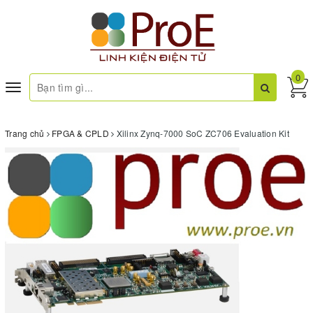
0
Toggle
navigation
Trang chủ
FPGA & CPLD
Xilinx Zynq-7000 SoC ZC706 Evaluation Kit