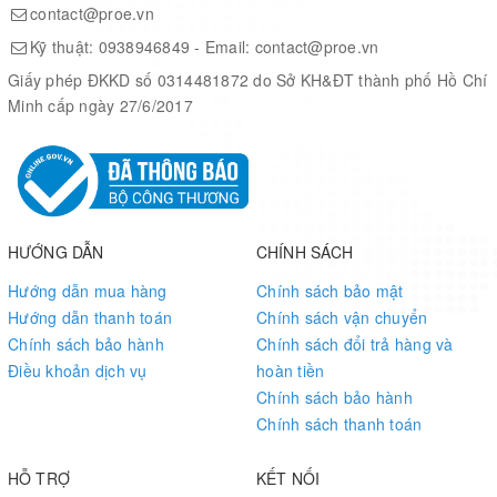
Maximum Transceiver
contact@proe.vn
16
Count
Kỹ thuật:
0938946849
- Email:
contact@proe.vn
Giấy phép ĐKKD số 0314481872 do Sở KH&ĐT thành phố Hồ Chí
Minh cấp ngày 27/6/2017
Board Features
HƯỚNG DẪN
CHÍNH SÁCH
Featuring the
ZC706 Evaluation Board
Hướng dẫn mua hàng
Chính sách bảo mật
Hướng dẫn thanh toán
Chính sách vận chuyển
Communication & Networking
Chính sách bảo hành
Chính sách đổi trả hàng và
Điều khoản dịch vụ
hoàn tiền
PCIe Gen2x4
Chính sách bảo hành
SFP+ and SMA Pairs
Chính sách thanh toán
GigE RGMII Ethernet (PS)
USB OTG 1 (PS) - Host USB
HỖ TRỢ
KẾT NỐI
IIC Bus Headers/HUB (PS)