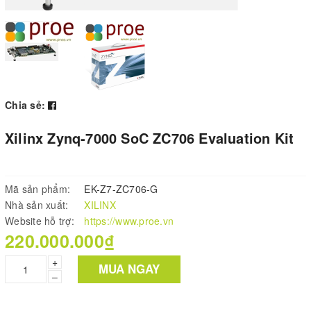
Chia sẻ:
Xilinx Zynq-7000 SoC ZC706 Evaluation Kit
Mã sản phẩm:
EK-Z7-ZC706-G
Nhà sản xuất:
XILINX
Website hỗ trợ:
https://www.proe.vn
220.000.000₫
+
MUA NGAY
–