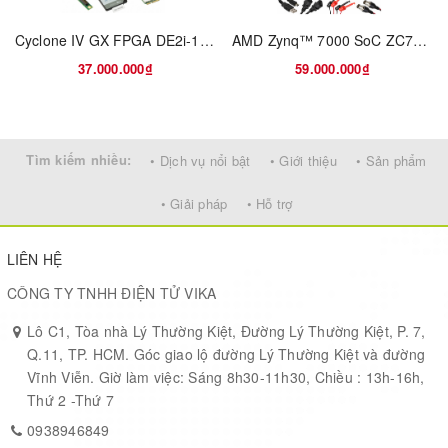
Implement Video display applications with HDMI out
Cyclone IV GX FPGA DE2i-150 EP4CGX150 Cyclone® IV GX FPGA Embedded Evaluation Board
AMD Zynq™ 7000 SoC ZC702 Evaluation Kit
Expand I/O with the FPGA Mezzanine Card (FMC) interface
37.000.000₫
59.000.000₫
Featured Xilinx Devices
Featuring the ROHS compliant ZC706 including
Tìm kiếm nhiều:
• Dịch vụ nổi bật
• Giới thiệu
• Sản phẩm
the
XC7Z045 FFG900 – 2 SoC
• Giải pháp
• Hỗ trợ
Logic Cells
350
LIÊN HỆ
Block RAM (Mb)
19.1
CÔNG TY TNHH ĐIỆN TỬ VIKA
Lô C1, Tòa nhà Lý Thường Kiệt, Đường Lý Thường Kiệt, P. 7,
DSP Slices
900
Q.11, TP. HCM. Góc giao lộ đường Lý Thường Kiệt và đường
Vĩnh Viễn. Giờ làm việc: Sáng 8h30-11h30, Chiều : 13h-16h,
Maximum I/O Pins
362
Thứ 2 -Thứ 7
0938946849