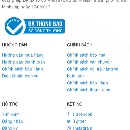
Minh cấp ngày 27/6/2017
Software Support
FPGA Example Code
Linux BSP
Block Diagram
HƯỚNG DẪN
CHÍNH SÁCH
Hướng dẫn mua hàng
Chính sách bảo mật
Hướng dẫn thanh toán
Chính sách vận chuyển
Chính sách bảo hành
Chính sách đổi trả hàng và
Điều khoản dịch vụ
hoàn tiền
Chính sách bảo hành
Connection to FMC Daughter Card
Chính sách thanh toán
Connect to HDMI-FMC Daughter Card:
HỖ TRỢ
KẾT NỐI
Tìm kiếm
Facebook
Connect to XTS-FMC Daughter Card:
Đăng nhập
Twitter
Đăng ký
Instagram