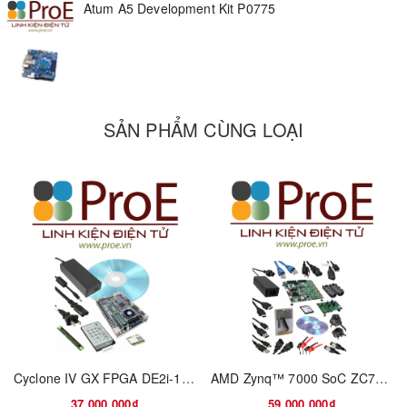
Atum A5 Development Kit P0775
Atum A5 System Side
FPGA: A5ED065BB32AE4SR0 (656K LEs)
Dimension: 155 mm x 160 mm
Onboard USB-Blaster II
Support ASx4 Configure Mode with 512Mbits QSPI Flash
SẢN PHẨM CÙNG LOẠI
Active Heatsink
Board Management System
◦ Power Monitor
◦ Temperature Monitor
◦ Auto Fan Control
FPGA Side
HDMI Output Port (Support 1080P)
DDR4-A: 4GB DDR4 with 32-bit data bus (no ECC). Shared with
HPS
DDR4-B: 4GB DDR4 with 32-bit data bus (no ECC)
Cyclone IV GX FPGA DE2i-150 EP4CGX150 Cyclone® IV GX FPGA Embedded Evaluation Board
AMD Zynq™ 7000 SoC ZC702 Evaluation Kit
One FMC+ connector with 12 transceivers
One 2.5G Ethernet PHY + RJ45
37.000.000₫
59.000.000₫