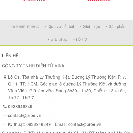
One QSFP+ Port for 40 GbE network interface
Two 2-lanes MIPI Connector for Camera/Display
One PCIe Calbing Gen3 x4 Socket
One 3.3V 2x20 DE-GPIO Header
Tìm kiếm nhiều:
• Dịch vụ nổi bật
• Giới thiệu
• Sản phẩm
One 3.3V 2x6 TMD Header
• Giải pháp
• Hỗ trợ
User LED x4, Button x4, DIP Switch x4
LIÊN HỆ
HPS Side
CÔNG TY TNHH ĐIỆN TỬ VIKA
MicroSD Socket and 8GB eMMC
DDR4-A: 4GB DDR4 with 32-bit data bus (no ECC). Shared with
Lô C1, Tòa nhà Lý Thường Kiệt, Đường Lý Thường Kiệt, P. 7,
FPGA
Q.11, TP. HCM. Góc giao lộ đường Lý Thường Kiệt và đường
Gigabit Ethernet PHY + RJ45
Vĩnh Viễn. Giờ làm việc: Sáng 8h30-11h30, Chiều : 13h-16h,
USB 3.1 Gen1 (5Gbps; use 1 transceiver) with USB Type-C
Thứ 2 -Thứ 7
connector
0938946849
UART to USB Port
contact@proe.vn
LED x1, Button x1, Cold Reset Button
One 3.3V 2x6 GPIO Header. Including One I2C Bus
Kỹ thuật:
0938946849
- Email:
contact@proe.vn
Giấy phép ĐKKD số 0314481872 do Sở KH&ĐT thành phố Hồ Chí