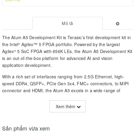
Mô tả
The Atum A5 Development Kit is Terasic’s first development kit in
the Intel
Agilex™ 5 FPGA portfolio. Powered by the largest
®
Agilex
5 SoC FPGA with 656K LEs, the Atum A5 Development Kit
®
is an out-of-the-box platform for advanced AI and vision
application development.
With a rich set of interfaces ranging from 2.5G Ethernet, high-
speed DDR4, QSFP+, PCIe Gen 3x4, FMC+ connectors, to MIPI
connector and HDMI, the Atum A5 excels in a wide range of
applications, including industrial networking, AI, embedded vision,
medical and healthcare, video applications, and various other I/O
Xem thêm
expansion and high-speed applications!
Atum A5 Development Kit
Sản phẩm vừa xem