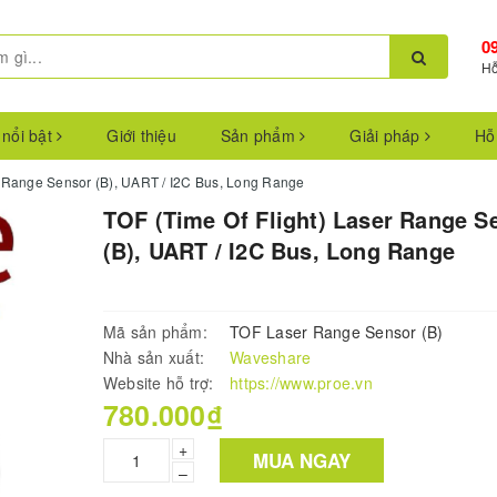
0
Hỗ
 nổi bật
Giới thiệu
Sản phẩm
Giải pháp
Hỗ
r Range Sensor (B), UART / I2C Bus, Long Range
TOF (Time Of Flight) Laser Range S
(B), UART / I2C Bus, Long Range
Mã sản phẩm:
TOF Laser Range Sensor (B)
Nhà sản xuất:
Waveshare
Website hỗ trợ:
https://www.proe.vn
780.000₫
+
MUA NGAY
–