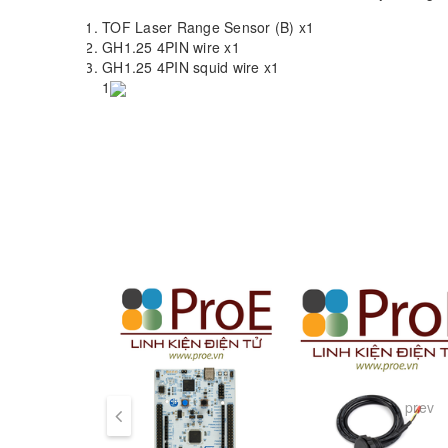
TOF Laser Range Sensor (B) x1
GH1.25 4PIN wire x1
GH1.25 4PIN squid wire x1
1
2
3
TOF (Time Of Flight) Laser Range Sensor (B), UAR
TOF LASER RANGE SENSOR (B)
Long Range | Short Blind Zone | Stable/Accurat
Product Overview
The
TOF Laser Range Sensor (B)
is a TOF-based (
prev
algorithm, which is capable of offering up to 15m m
communication bus, features longer measuring distanc