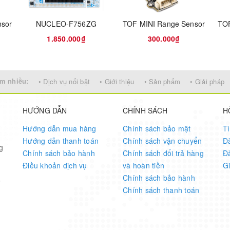
nsor
NUCLEO-F756ZG
TOF MINI Range Sensor
TOF
 common distance measuring, robot obstacle avoidance / route planni
 more...
1.850.000₫
300.000₫
m nhiều:
• Dịch vụ nổi bật
• Giới thiệu
• Sản phẩm
• Giải pháp
~ 15.0m
HƯỚNG DẪN
CHÍNH SÁCH
H
~ 2m ±2cm; 2 ~ 15m ±2%
Hướng dẫn mua hàng
Chính sách bảo mật
T
Hướng dẫn thanh toán
Chính sách vận chuyển
Đ
g
Chính sách bảo hành
Chính sách đổi trả hàng
Đ
Điều khoản dịch vụ
và hoàn tiền
G
 830nm, compliant with IEC 60825-1:2014 version 3 Class2 standard
Chính sách bảo hành
7
Chính sách thanh toán
°
(3.3V TTL signal level)