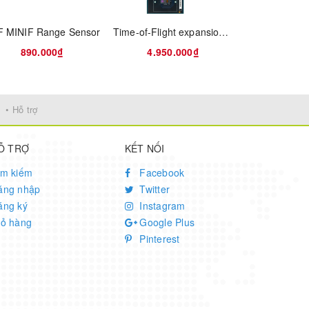
 MINIF Range Sensor
Time-of-Flight expansion board based on the VL53L9CX for STM32 Nucleo
ng, as
890.000₫
4.950.000₫
3.700
• Hỗ trợ
Ỗ TRỢ
KẾT NỐI
ìm kiếm
Facebook
ăng nhập
Twitter
ăng ký
Instagram
iỏ hàng
Google Plus
Pinterest