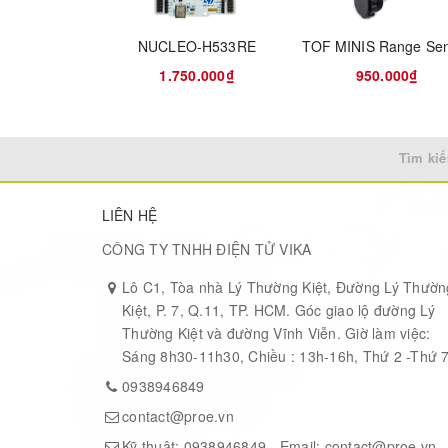
FOV, suitable for either indoor or outdoor condition.
NUCLEO-H533RE
TOF MINIS Range Se
This sensor can be widely used in applications like
well as drone altitude setting / ceiling detection, and
1.750.000₫
950.000₫
Specifications
Tìm kiế
TYPICAL MEASURING RANGE
0.10 
LIÊN HỆ
TYPICAL MEASURING ACCURACY
0.10 
CÔNG TY TNHH ĐIỆN TỬ VIKA
RESOLUTION
1mm
Lô C1, Tòa nhà Lý Thường Kiệt, Đường Lý Thườn
Kiệt, P. 7, Q.11, TP. HCM. Góc giao lộ đường Lý
WAVELENGTH
750 ~
Thường Kiệt và đường Vĩnh Viễn. Giờ làm việc:
Sáng 8h30-11h30, Chiều : 13h-16h, Thứ 2 -Thứ 
FIELD OF VIEW (FOV)
1° ~ 2
0938946849
contact@proe.vn
UART 
Kỹ thuật:
0938946849
- Email:
contact@proe.vn