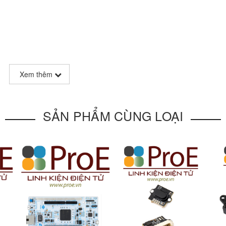
Xem thêm
T / I2C Bus, Long Range
SẢN PHẨM CÙNG LOẠI
e/Sensitive | Indoor/Outdoor
time of flight) laser ranging sensor with embedded MCU and rangin
easuring range, ±2% accuracy, and 1mm resolution. It supports UART
e and higher light interference resistance capability due to its ultr