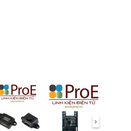
g
 or I2C
a narrow