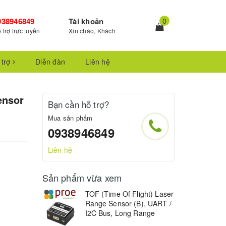
938946849
Tài khoản
0
 trợ trực tuyến
Xin chào, Khách
 trợ
Diễn đàn
Liên hệ
ensor
Bạn cần hỗ trợ?
Mua sản phẩm
0938946849
Liên hệ
Sản phẩm vừa xem
TOF (Time Of Flight) Laser
Range Sensor (B), UART /
I2C Bus, Long Range