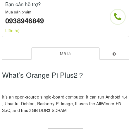
Bạn cần hỗ trợ?
Mua sản phẩm
0938946849
Liên hệ
Mô tả
What’s Orange Pi Plus2？
It’s an open-source single-board computer. It can run Android 4.4
, Ubuntu, Debian, Rasberry Pi Image, it uses the AllWinner H3
SoC, and has 2GB DDR3 SDRAM