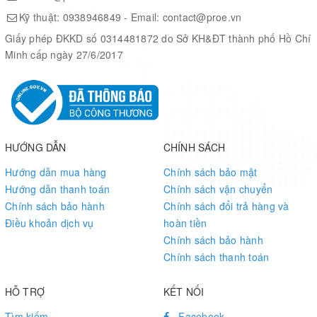
Orange Pi Plus2 is for anyone who wants to start creating with
Kỹ thuật:
0938946849
- Email:
contact@proe.vn
technology – not just consuming it. It's a simple, fun, useful tool
Giấy phép ĐKKD số 0314481872 do Sở KH&ĐT thành phố Hồ Chí
that you can use to start taking control of the world around you.
Minh cấp ngày 27/6/2017
Hardware specification
HƯỚNG DẪN
CHÍNH SÁCH
H3 Quad-core
Cortex-A7
H.265/HEVC
CPU
4K
Hướng dẫn mua hàng
Chính sách bảo mật
Hướng dẫn thanh toán
Chính sách vận chuyển
Chính sách bảo hành
Chính sách đổi trả hàng và
·Mali400MP2 GPU @600MHz
Điều khoản dịch vụ
hoàn tiền
GPU
·Supports OpenGL ES 2.0
Chính sách bảo hành
Chính sách thanh toán
Memory (SDRAM)
2GB DDR3 (shared with GPU)
HỖ TRỢ
KẾT NỐI
Tìm kiếm
Facebook