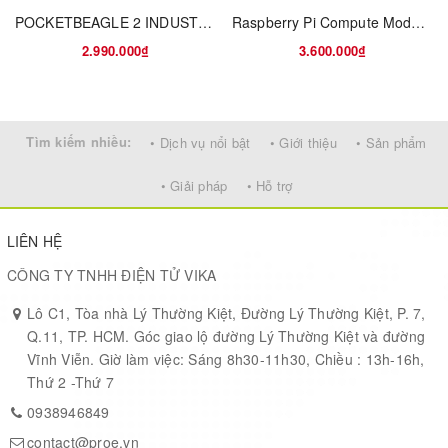
What can I do with Orange Pi Plus2?
POCKETBEAGLE 2 INDUSTRIAL
Raspberry Pi Compute Module 4, with 2GB RAM, 32GB eMMC, BCM2711, ARM Cortex-A72
2.990.000₫
3.600.000₫
Build…
A computer
A wireless server
Tìm kiếm nhiều:
• Dịch vụ nổi bật
• Giới thiệu
• Sản phẩm
Games
Music and sounds
• Giải pháp
• Hỗ trợ
HD video
A speaker
LIÊN HỆ
Android
CÔNG TY TNHH ĐIỆN TỬ VIKA
Scratch
Pretty much anything else, because Orange Pi Plus2 is open
Lô C1, Tòa nhà Lý Thường Kiệt, Đường Lý Thường Kiệt, P. 7,
source
Q.11, TP. HCM. Góc giao lộ đường Lý Thường Kiệt và đường
Vĩnh Viễn. Giờ làm việc: Sáng 8h30-11h30, Chiều : 13h-16h,
Thứ 2 -Thứ 7
Who’s it for?
0938946849
contact@proe.vn