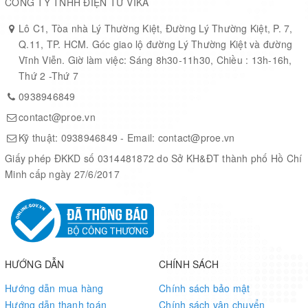
CÔNG TY TNHH ĐIỆN TỬ VIKA
1 user and 1 reset push-buttons
Lô C1, Tòa nhà Lý Thường Kiệt, Đường Lý Thường Kiệt, P. 7,
32.768 kHz crystal oscillator
Q.11, TP. HCM. Góc giao lộ đường Lý Thường Kiệt và đường
Board connectors:
Vĩnh Viễn. Giờ làm việc: Sáng 8h30-11h30, Chiều : 13h-16h,
Thứ 2 -Thứ 7
®
ARDUINO
Uno V3 expansion connector
0938946849
ST morpho extension pin headers for full access to all
contact@proe.vn
STM32 I/Os
Kỹ thuật:
0938946849
- Email:
contact@proe.vn
Flexible power-supply options: ST-LINK USB V
or
BUS
Giấy phép ĐKKD số 0314481872 do Sở KH&ĐT thành phố Hồ Chí
external sources
Minh cấp ngày 27/6/2017
On-board ST-LINK debugger/programmer with USB re-
enumeration capability: mass storage, Virtual COM port,
and debug port
Comprehensive free software libraries and examples
HƯỚNG DẪN
CHÍNH SÁCH
available with the STM32Cube MCU Package
Hướng dẫn mua hàng
Chính sách bảo mật
Hướng dẫn thanh toán
Chính sách vận chuyển
Support of a wide choice of Integrated Development