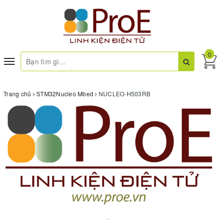
0
Toggle
navigation
Trang chủ
STM32Nucleo Mbed
NUCLEO-H503RB