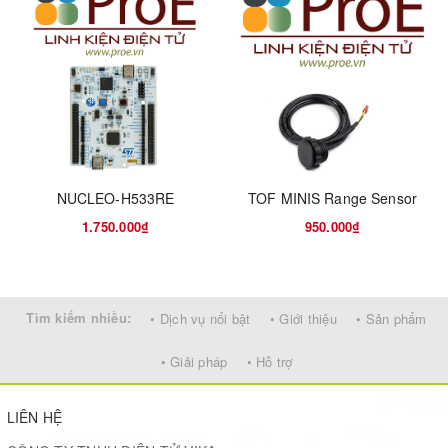
functionality of the STM32 Nucleo open development
platform with a wide choice of specialized shields.
The STM32 Nucleo-64 board does not require any
separate probe as it integrates the ST-LINK
debugger/programmer.
The STM32 Nucleo-64 board comes with the STM32
NUCLEO-H533RE
TOF MINIS Range Sensor
comprehensive free software libraries and examples
1.750.000₫
950.000₫
available with the STM32Cube MCU Package.
All features
Tìm kiếm nhiều:
• Dịch vụ nổi bật
• Giới thiệu
• Sản phẩm
Common features
• Giải pháp
• Hỗ trợ
STM32 microcontroller in an LQFP64 or LQFP48
package
LIÊN HỆ
®
1 user LED shared with ARDUINO