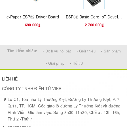
https://acrobotic.com/media/wysiwyg/products/esp8266_esp12
01.png
e-Paper ESP32 Driver Board
ESP32 Basic Core IoT Development Kit V2.7
690.000₫
2.700.000₫
Tìm kiếm nhiều:
• Dịch vụ nổi bật
• Giới thiệu
• Sản phẩm
• Giải pháp
• Hỗ trợ
LIÊN HỆ
CÔNG TY TNHH ĐIỆN TỬ VIKA
Lô C1, Tòa nhà Lý Thường Kiệt, Đường Lý Thường Kiệt, P. 7,
Q.11, TP. HCM. Góc giao lộ đường Lý Thường Kiệt và đường
Vĩnh Viễn. Giờ làm việc: Sáng 8h30-11h30, Chiều : 13h-16h,
Thứ 2 -Thứ 7