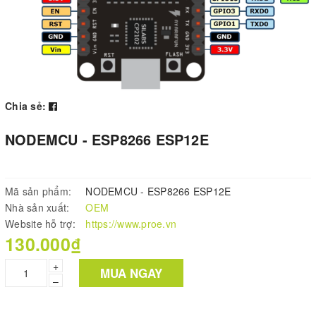
Chia sẻ:
NODEMCU - ESP8266 ESP12E
Mã sản phẩm:
NODEMCU - ESP8266 ESP12E
Nhà sản xuất:
OEM
Website hỗ trợ:
https://www.proe.vn
130.000₫
+
MUA NGAY
–