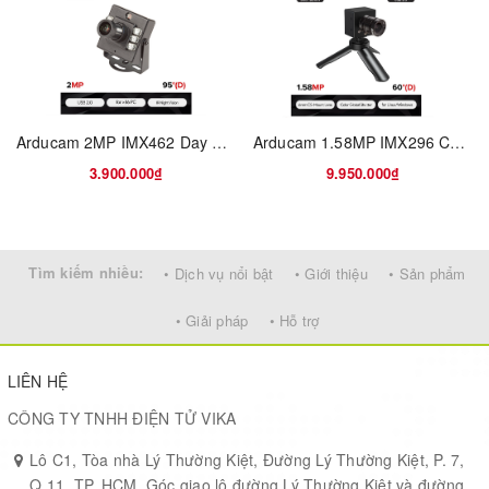
200
10°/h
unref.
0.3°
VRU
MTi-
0.2º |
300
10°/h
1.0°
Arducam 2MP IMX462 Day and IR Night Vision USB Camera with Metal Case
Arducam 1.58MP IMX296 Color Global Shutter USB 3.0 Camera Module
0.3º
AHRS
3.900.000₫
9.950.000₫
MTi-
G-
0.2º |
Tìm kiếm nhiều:
• Dịch vụ nổi bật
• Giới thiệu
• Sản phẩm
10°/h
0.8°
yes
710
0.3º
GNSS
• Giải pháp
• Hỗ trợ
LIÊN HỆ
Features
CÔNG TY TNHH ĐIỆN TỬ VIKA
Input voltage:
4.5-34V or 3V3
Lô C1, Tòa nhà Lý Thường Kiệt, Đường Lý Thường Kiệt, P. 7,
Q.11, TP. HCM. Góc giao lộ đường Lý Thường Kiệt và đường