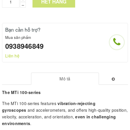
HẾT HÀNG
–
Bạn cần hỗ trợ?
Mua sản phẩm
0938946849
Liên hệ
Mô tả
The MTi 100-series
The MTi 100-series features
vibration-rejecting
gyroscopes
and accelerometers, and offers high-quality position,
velocity, acceleration, and orientation,
even in challenging
environments
.