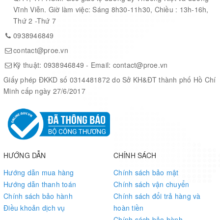
Typical power consumption:
450-950 mW
Vĩnh Viễn. Giờ làm việc: Sáng 8h30-11h30, Chiều : 13h-16h,
IP-rating:
IP 67 (encased)
Thứ 2 -Thứ 7
0938946849
Temperature:
-40 to 85 ºC
contact@proe.vn
Vibration and shock:
MIL STD-202; 2000 g for 0.5 ms
Kỹ thuật:
0938946849
- Email:
contact@proe.vn
Sampling frequency:
10 kHz/channel (60 kS/s)
Giấy phép ĐKKD số 0314481872 do Sở KH&ĐT thành phố Hồ Chí
Minh cấp ngày 27/6/2017
Output frequency:
Up to 2 kHz
Clock drift:
10 ppm or external reference
Latency:
< 2 ms
MTBF:
300,000 Hours
HƯỚNG DẪN
CHÍNH SÁCH
Standard full range gyro:
450º/s (1000 º/s optionally)
Hướng dẫn mua hàng
Chính sách bảo mật
Hướng dẫn thanh toán
Chính sách vận chuyển
Standard full range acc:
200m/s2
Chính sách bảo hành
Chính sách đổi trả hàng và
In-run bias stability gyro:
10º/h
Điều khoản dịch vụ
hoàn tiền
Chính sách bảo hành