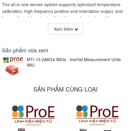
The all-in-one sensor system supports optimized temperature
calibration, high-frequency position and orientation output, and
has configurable output settings for synchronization with any
third-party device.
Xem thêm
The MTi 100-series is ruggedly built, with a protective, anodized,
IP67 waterproof aluminium housing, waterproof connectors, and
special studs for easy mounting and aligning.
Sản phẩm vừa xem
MTi-10-2A8G4 IMUs - Inertial Measurement Units
MTi
IMU
Gyro
Roll/Pitch
100-
bias
(Static |
Yaw
Position/Velocity
series
stability
Dynamic)
SẢN PHẨM CÙNG LOẠI
MTi-
100
10°/h
IMU
MTi-
0.2° |