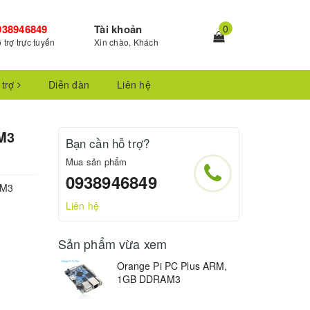
938946849
Tài khoản
0
 trợ trực tuyến
Xin chào, Khách
 trợ
Diễn đàn
Liên hệ
M3
Bạn cần hỗ trợ?
Mua sản phẩm
0938946849
AM3
Liên hệ
Sản phẩm vừa xem
Orange Pi PC Plus ARM,
1GB DDRAM3