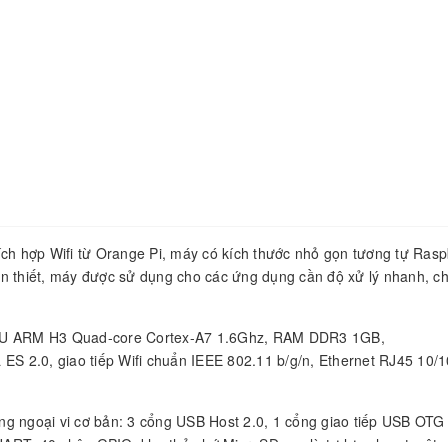
ích hợp Wifi từ Orange Pi, máy có kích thước nhỏ gọn tương tự Rasp
n thiết, máy được sử dụng cho các ứng dụng cần độ xử lý nhanh, ch
 CPU ARM H3 Quad-core Cortex-A7 1.6Ghz, RAM DDR3 1GB,
.0, giao tiếp Wifi chuẩn IEEE 802.11 b/g/n, Ethernet RJ45 10/
g ngoại vi cơ bản: 3 cổng USB Host 2.0, 1 cổng giao tiếp USB OTG 
ART, 40 chân GPIO, khe thẻ nhớ MicroSD,…., là tự lựa chọn tuyệt v