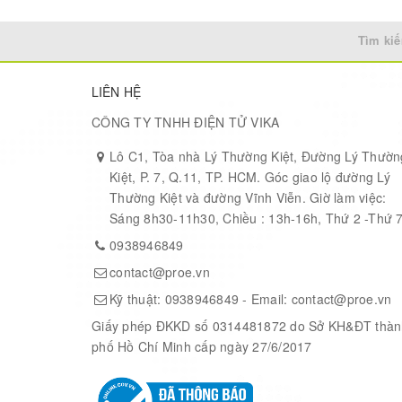
Nút nhấn POWER, BOOT và led Status.
Kích thước: 93x60mm
Tìm kiế
Hệ điều hành hỗ trợ: Android 4.4, Linux, Ubuntu, D
LIÊN HỆ
CÔNG TY TNHH ĐIỆN TỬ VIKA
Lô C1, Tòa nhà Lý Thường Kiệt, Đường Lý Thườn
Kiệt, P. 7, Q.11, TP. HCM. Góc giao lộ đường Lý
Thường Kiệt và đường Vĩnh Viễn. Giờ làm việc:
Sáng 8h30-11h30, Chiều : 13h-16h, Thứ 2 -Thứ 
0938946849
contact@proe.vn
Kỹ thuật:
0938946849
- Email:
contact@proe.vn
Giấy phép ĐKKD số 0314481872 do Sở KH&ĐT thàn
phố Hồ Chí Minh cấp ngày 27/6/2017