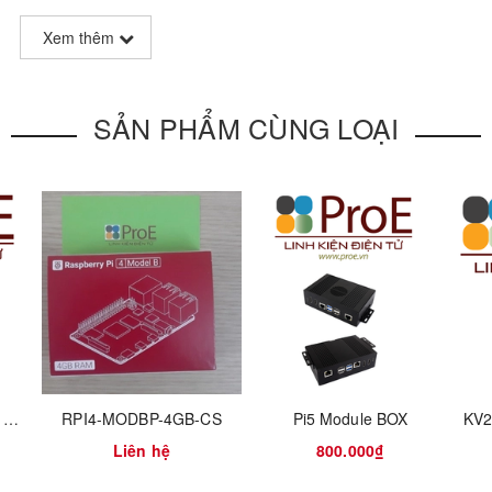
Xem thêm
g cấp từ cổng Micro USB OTG).
SẢN PHẨM CÙNG LOẠI
 ES 2.0
multaneous output of HDMI and CVBS.
Raspberry Pi Compute Module 4, with 2GB RAM, 32GB eMMC, BCM2711, ARM Cortex-A72
RPI4-MODBP-4GB-CS
Pi5 Module BOX
Liên hệ
800.000₫