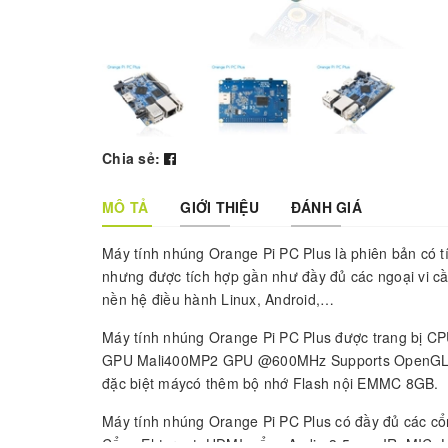
Chia sẻ:
MÔ TẢ
GIỚI THIỆU
ĐÁNH GIÁ
Máy tính nhúng Orange Pi PC Plus là phiên bản có t
nhưng được tích hợp gần như đầy đủ các ngoại vi cầ
nền hệ điều hành Linux, Android,…
Máy tính nhúng Orange Pi PC Plus được trang bị
GPU Mali400MP2 GPU @600MHz Supports OpenGL ES 2
đặc biệt máycó thêm bộ nhớ Flash nội EMMC 8GB.
Máy tính nhúng Orange Pi PC Plus có đầy đủ các cổn
Cổng Ehternet, HDMI, cổng Audio 3.5mm, IR, MIC, U