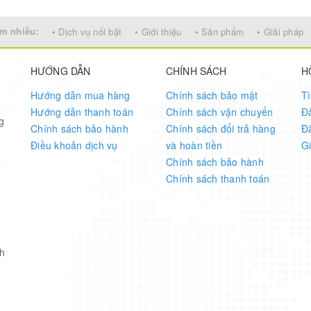
m nhiều:
• Dịch vụ nổi bật
• Giới thiệu
• Sản phẩm
• Giải pháp
ebian,…
HƯỚNG DẪN
CHÍNH SÁCH
H
Hướng dẫn mua hàng
Chính sách bảo mật
T
Hướng dẫn thanh toán
Chính sách vận chuyển
Đ
g
Chính sách bảo hành
Chính sách đổi trả hàng
Đ
Điều khoản dịch vụ
và hoàn tiền
G
Chính sách bảo hành
7
Chính sách thanh toán
h