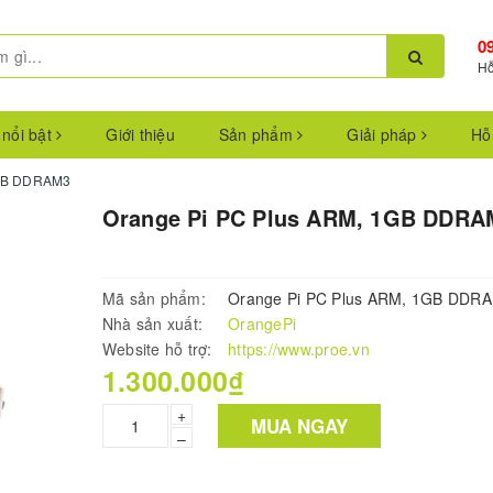
0
Hỗ
 nổi bật
Giới thiệu
Sản phẩm
Giải pháp
Hỗ
1GB DDRAM3
Orange Pi PC Plus ARM, 1GB DDRA
Mã sản phẩm:
Orange Pi PC Plus ARM, 1GB DDR
Nhà sản xuất:
OrangePi
Website hỗ trợ:
https://www.proe.vn
1.300.000₫
+
MUA NGAY
–