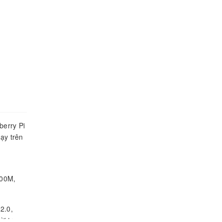
berry Pi
ạy trên
100M,
2.0,
ời trong