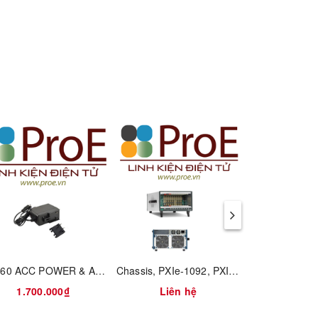
KV260 ACC POWER & ADAPTER ONLY
Chassis, PXIe-1092, PXI System, 10 Slots, 3U, 24 GB/s, VCXO
1.700.000₫
Liên hệ
Liên