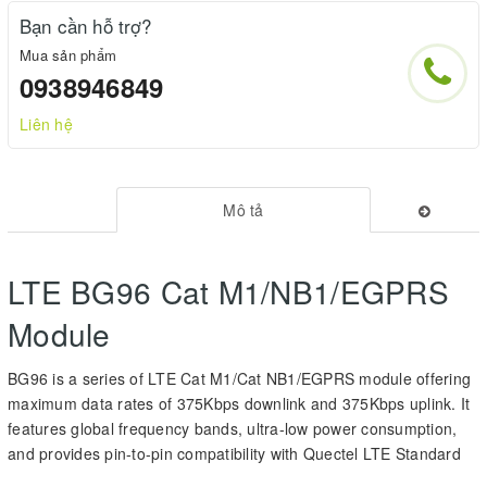
Bạn cần hỗ trợ?
Mua sản phẩm
0938946849
Liên hệ
Mô tả
LTE BG96 Cat M1/NB1/EGPRS
Module
BG96 is a series of LTE Cat M1/Cat NB1/EGPRS module offering
maximum data rates of 375Kbps downlink and 375Kbps uplink. It
features global frequency bands, ultra-low power consumption,
and provides pin-to-pin compatibility with Quectel LTE Standard
module EG91/EG95, LPWA module BC95-G/BG95, UMTS/HSPA