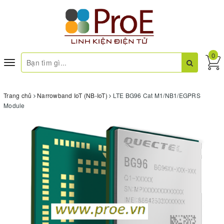
0
Toggle
navigation
Trang chủ
Narrowband IoT (NB-IoT)
LTE BG96 Cat M1/NB1/EGPRS
Module