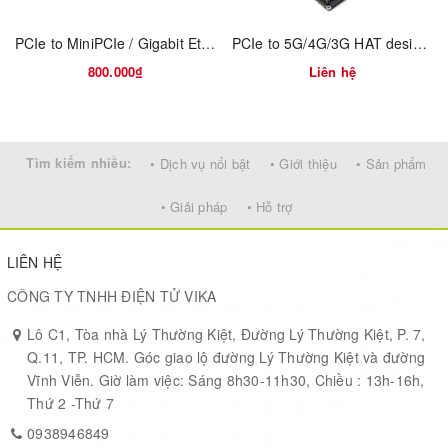
intensity. Its advanced LGA package allows fully automated
manufacturing for high-volume applications.
PCIe to MiniPCIe / Gigabit Ethernet / USB 3.2 Gen1 HAT for Raspberry Pi 5, Supports MiniPCIe interface 4G Module, High-speed Networking, Raspberry Pi 5 HAT
PCIe to 5G/4G/3G HAT designed for Raspberry Pi 5
800.000₫
Liên hệ
A rich set of Internet protocols, industry-standard interfaces
(USB/UART/I2C/Status Indicator) and abundant functionalities
Tìm kiếm nhiều:
(USB drivers for Windows 7/8/8.1/10, Linux and Android) extend
• Dịch vụ nổi bật
• Giới thiệu
• Sản phẩm
the applicability of the module to a wide range of M2M
• Giải pháp
• Hỗ trợ
applications such as wireless POS, smart metering, tracking, etc.
LIÊN HỆ
CÔNG TY TNHH ĐIỆN TỬ VIKA
Lô C1, Tòa nhà Lý Thường Kiệt, Đường Lý Thường Kiệt, P. 7,
Q.11, TP. HCM. Góc giao lộ đường Lý Thường Kiệt và đường
Key Benefits
Vĩnh Viễn. Giờ làm việc: Sáng 8h30-11h30, Chiều : 13h-16h,
● LTE Cat M1/Cat NB1/EGPRS module with ultra-low power
Thứ 2 -Thứ 7
consumption
0938946849
● Compact SMT form factor ideal for size-constrained