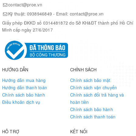
contact@proe.vn
applications with tight space
● Easy migration from GSM/GPRS, UMTS/HSPA and LTE
Kỹ thuật:
0938946849
- Email:
contact@proe.vn
modules
Giấy phép ĐKKD số 0314481872 do Sở KH&ĐT thành phố Hồ Chí
● Super slim profile in LGA package
Minh cấp ngày 27/6/2017
● Fast time-to-market: reference designs, evaluation tools and
timely technical support minimize design-in time and development
efforts
● Robust mounting and interfaces
●
Quectel_BG96_QuecOpen_SDK_Package_V2.1.0
HƯỚNG DẪN
CHÍNH SÁCH
Specification
Hướng dẫn mua hàng
Chính sách bảo mật
Hướng dẫn thanh toán
Chính sách vận chuyển
Chính sách bảo hành
Chính sách đổi trả hàng và
Frequency
BG96
Điều khoản dịch vụ
hoàn tiền
Chính sách bảo hành
Chính sách thanh toán
FDD-
B1/ B2/ B3/ B4/ B5/ B8/ B12/ B13/ B18/
LTE
B19/ B20/ B25
/ B26*/ B28
①
HỖ TRỢ
KẾT NỐI