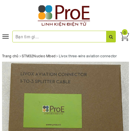
0
Toggle
navigation
Trang chủ
STM32Nucleo Mbed
Livox three-wire aviation connector