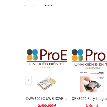
[Interface] : UART
[Introduction] : Based on originally imported RF 
operates at 410-441MHz and features LoRa technolo
Parameters
Pin Def inition
prev
Test Reports
DWM3001C UWB XCVR MODULE
2.400.000₫
Liên hệ