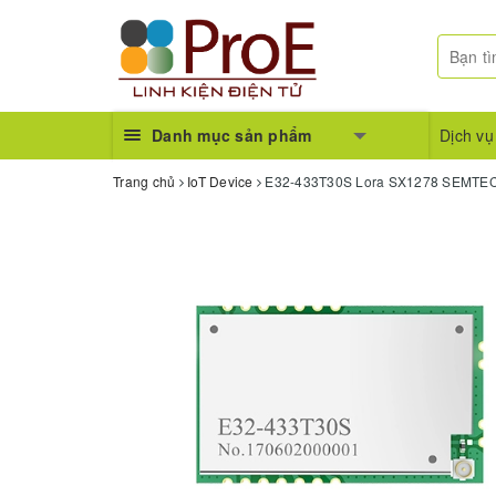
Danh mục sản phẩm
Dịch vụ
Trang chủ
IoT Device
E32-433T30S Lora SX1278 SEMTEC