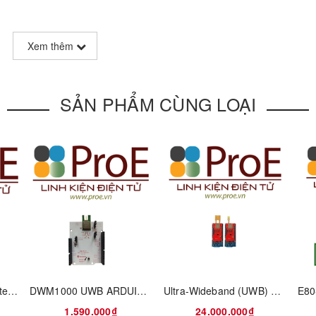
IC SX1278 from SEMTECH, E32 (433T30S) is a SMD wireless module (
Xem thêm
gy, data encryption & compression.
SẢN PHẨM CÙNG LOẠI
QPK3000 Fully Integrated UWB RTLS Module
DWM1000 UWB ARDUINO SHIELD
Ultra-Wideband (UWB) Transceiver Development Kit
1.590.000₫
24.000.000₫