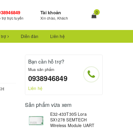
938946849
Tài khoản
0
 trợ trực tuyến
Xin chào, Khách
 trợ
Diễn đàn
Liên hệ
Bạn cần hỗ trợ?
Mua sản phẩm
0938946849
Liên hệ
CH
Sản phẩm vừa xem
E32-433T30S Lora
SX1278 SEMTECH
Wireless Module UART