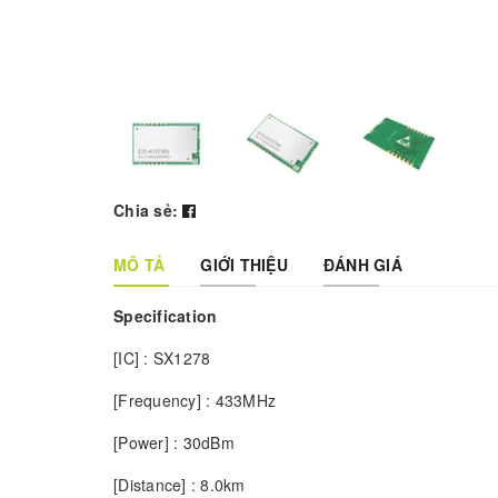
Chia sẻ:
MÔ TẢ
GIỚI THIỆU
ĐÁNH GIÁ
Specification
[IC] : SX1278
[Frequency] : 433MHz
[Power] : 30dBm
[Distance] : 8.0km