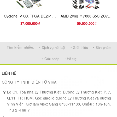
AMS1117-1.2, 1.2V voltage regulator
XCF04S, onboard serial FLASH memory, for storing code
Cyclone IV GX FPGA DE2i-150 EP4CGX150 Cyclone® IV GX FPGA Embedded Evaluation Board
AMD Zynq™ 7000 SoC ZC702 Evaluation Kit
Power indicator
LEDs
37.000.000₫
59.000.000₫
FPGA initialization indicator
Reset button
nCONFIG button: for re-configuring the FPGA chip, the equivalent
of power reseting
Tìm kiếm nhiều:
• Dịch vụ nổi bật
• Giới thiệu
• Sản phẩm
50M active crystal oscillator
JTAG interface: for debugging/programming
• Giải pháp
• Hỗ trợ
FPGA pins expander, VCC, GND and all the I/O ports are
accessible on expansion connectors for further expansion
LIÊN HỆ
CÔNG TY TNHH ĐIỆN TỬ VIKA
Debugging/Programming
Lô C1, Tòa nhà Lý Thường Kiệt, Đường Lý Thường Kiệt, P. 7,
Interface
Q.11, TP. HCM. Góc giao lộ đường Lý Thường Kiệt và đường
Vĩnh Viễn. Giờ làm việc: Sáng 8h30-11h30, Chiều : 13h-16h,
Thứ 2 -Thứ 7
The Core3S500E FPGA core board integrates JTAG interface for
programming/debugging.