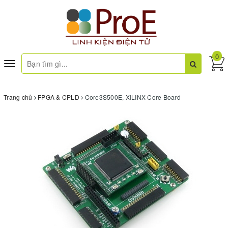
0
Toggle
navigation
Trang chủ
FPGA & CPLD
Core3S500E, XILINX Core Board