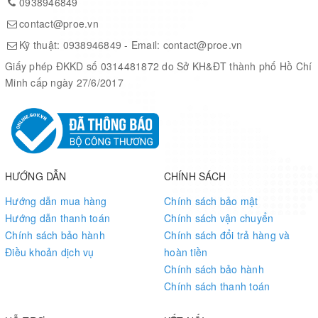
0938946849
contact@proe.vn
Kỹ thuật:
0938946849
- Email:
contact@proe.vn
Giấy phép ĐKKD số 0314481872 do Sở KH&ĐT thành phố Hồ Chí
Minh cấp ngày 27/6/2017
Development Resources
Core3S500E FPGA core board comes with a User Guide CD
including development resources listed as below:
Related software (Xilinx ISE 12 - supports Winxp/Win7, doesn't
HƯỚNG DẪN
CHÍNH SÁCH
support Win8)
Demo code (Verilog, VHDL)
Hướng dẫn mua hàng
Chính sách bảo mật
Schematic (PDF)
Hướng dẫn thanh toán
Chính sách vận chuyển
FPGA development documentations
Chính sách bảo hành
Chính sách đổi trả hàng và
Wiki:
www.waveshare.com/wiki/Core3S500E
Điều khoản dịch vụ
hoàn tiền
Chính sách bảo hành
Package Contains
Chính sách thanh toán
Core3S500E core board x 1
User guide CD x 1