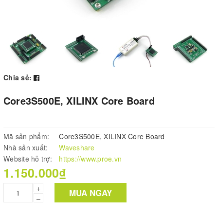
Chia sẻ:
Core3S500E, XILINX Core Board
Mã sản phẩm:
Core3S500E, XILINX Core Board
Nhà sản xuất:
Waveshare
Website hỗ trợ:
https://www.proe.vn
1.150.000₫
+
MUA NGAY
–