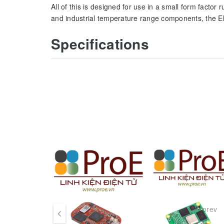
All of this is designed for use in a small form facto
and industrial temperature range components, the El
Specifications
87mm x 50mm 
Dimensions
NVIDIA® Jets
Compatibility
1x HDMI, Supp
Display
1x USB 2.0, 1
USB
prev
1x Gigabit Et
Ethernet