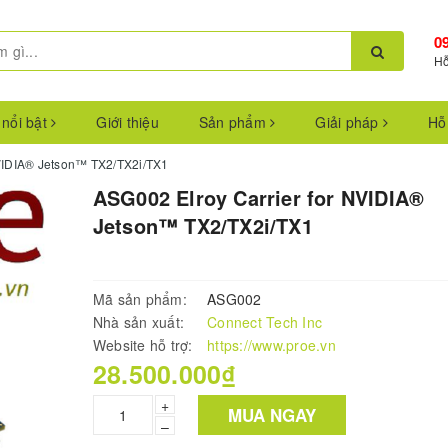
0
Hỗ
 nổi bật
Giới thiệu
Sản phẩm
Giải pháp
Hỗ
NVIDIA® Jetson™ TX2/TX2i/TX1
ASG002 Elroy Carrier for NVIDIA®
Jetson™ TX2/TX2i/TX1
Mã sản phẩm:
ASG002
Nhà sản xuất:
Connect Tech Inc
Website hỗ trợ:
https://www.proe.vn
28.500.000₫
+
MUA NGAY
–