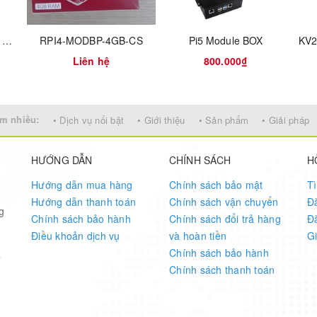
rated Audio
Raspberry Pi Compute Module 4, with 2GB RAM, 32GB eMMC, BCM2711, ARM Cortex-A72
RPI4-MODBP-4GB-CS
Pi5 Module BOX
Liên hệ
800.000₫
m nhiều:
• Dịch vụ nổi bật
• Giới thiệu
• Sản phẩm
• Giải pháp
) MIPI CSI 2.0
HƯỚNG DẪN
CHÍNH SÁCH
H
I
Hướng dẫn mua hàng
Chính sách bảo mật
T
Hướng dẫn thanh toán
Chính sách vận chuyển
Đ
g
Chính sách bảo hành
Chính sách đổi trả hàng
Đ
DC
Điều khoản dịch vụ
và hoàn tiền
G
Chính sách bảo hành
7
Chính sách thanh toán
C (-40°F to +185°F)