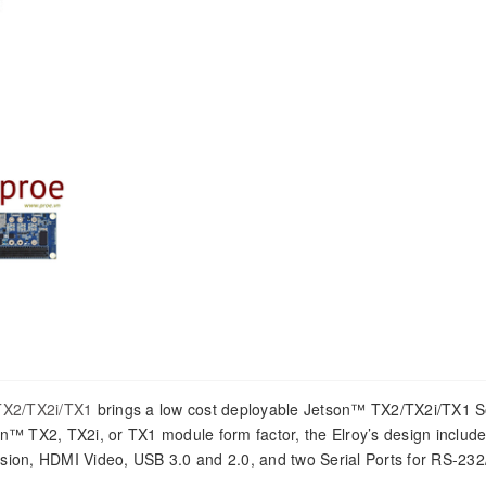
TX2/TX2i/TX1
brings a low cost deployable Jetson™ TX2/TX2i/TX1 S
n™ TX2, TX2i, or TX1 module form factor, the Elroy’s design includ
ion, HDMI Video, USB 3.0 and 2.0, and two Serial Ports for RS-232