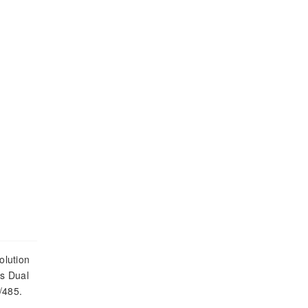
olution
es Dual
/485.