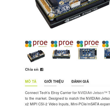
Chia sẻ:
MÔ TẢ
GIỚI THIỆU
ĐÁNH GIÁ
Connect Tech’s Elroy Carrier for
NVIDIA® Jetson™ 
to the market. Designed to match the NVIDIA® Jetso
x2 MIPI CSI-2 Video Inputs, Mini-PCIe/mSATA expans