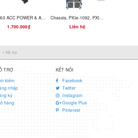
KV260 ACC POWER & ADAPTER ONLY
Chassis, PXIe-1092, PXI System, 10 Slots, 3U, 24 GB/s, VCXO
1.700.000₫
Liên hệ
Liên
• Hỗ trợ
Ỗ TRỢ
KẾT NỐI
ìm kiếm
Facebook
ăng nhập
Twitter
ăng ký
Instagram
iỏ hàng
Google Plus
Pinterest