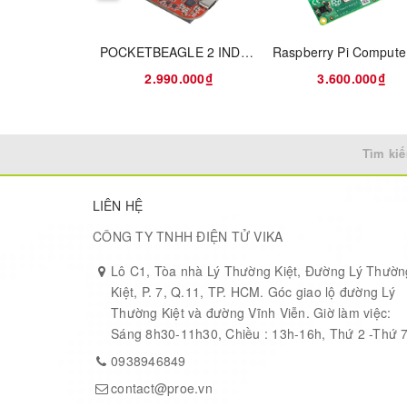
1x HDMI Integ
Audio
POCKETBEAGLE 2 INDUSTRIAL
2.990.000₫
3.600.000₫
1x microSD
SD Card
Tìm kiế
2x 2-Lane (x2
Video Input
LIÊN HỆ
GPIO, I2C, SP
Misc
CÔNG TY TNHH ĐIỆN TỬ VIKA
Lô C1, Tòa nhà Lý Thường Kiệt, Đường Lý Thườn
+9V to +14V 
Kiệt, P. 7, Q.11, TP. HCM. Góc giao lộ đường Lý
Power Requirements
Thường Kiệt và đường Vĩnh Viễn. Giờ làm việc:
Sáng 8h30-11h30, Chiều : 13h-16h, Thứ 2 -Thứ 
-40°C to +85°
Operating Temperature
0938946849
contact@proe.vn