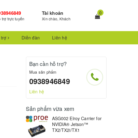
938946849
Tài khoản
0
 trợ trực tuyến
Xin chào, Khách
 trợ
Diễn đàn
Liên hệ
Bạn cần hỗ trợ?
Mua sản phẩm
0938946849
Liên hệ
Sản phẩm vừa xem
ASG002 Elroy Carrier for
NVIDIA® Jetson™
TX2/TX2i/TX1