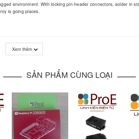
r rugged environment. With locking pin-header connectors, solder in st
roy is going places.
(3.425″ x 1.968″)
Xem thêm
on™ TX1, NVIDIA® Jetson™ TX2, NVIDIA® Jetson™ TX2i
SẢN PHẨM CÙNG LOẠI
orts up to HDMI 2.0 UHD 4K [2160p] at 60Hz
x USB 3.0
hernet (10/100/1000)