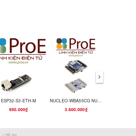
ESP32-S3-ETH-M
NUCLEO-WBA55CG NUCLEO-64 STM32WBA55CG EVAL BRD
ESP32-S3-R
950.000₫
3.600.000₫
990.
• Hỗ trợ