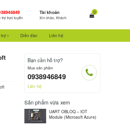
938946849
Tài khoản
0
 trợ trực tuyến
Xin chào, Khách
 trợ
Diễn đàn
Liên hệ
ft
Bạn cần hỗ trợ?
Mua sản phẩm
0938946849
Liên hệ
oft
Sản phẩm vừa xem
UART OBLOQ – IOT
Module (Microsoft Azure)