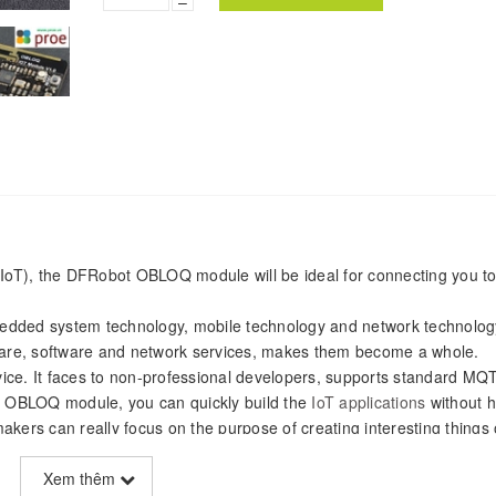
–
s (IoT), the DFRobot OBLOQ module will be ideal for connecting you to
mbedded system technology, mobile technology and network technology
dware, software and network services, makes them become a whole.
ice. It faces to non-professional developers, supports standard MQ
y OBLOQ module, you can quickly build the
IoT applications
without h
kers can really focus on the purpose of creating interesting things 
t has compact size, low price, simple interface, plug and play feature, 
Xem thêm