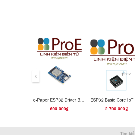
works stably under the 3.3V ~ 5V control system.
Below is the connection diagram of
Arduino UNO
an
prev
e-Paper ESP32 Driver Board
690.000₫
2.700.000₫
Tìm kiế