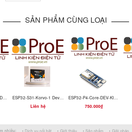
d OBLOQ.
SẢN PHẨM CÙNG LOẠI
ESP32 Basic Core IoT Development Kit V2.7
ESP32-S31-Korvo-1 Development Board Espressif System AI Intelligent Multimedia Development Board
ESP32-P4-Core-DEV-KIT-M
Liên hệ
750.000₫
m nhiều:
• Dịch vụ nổi bật
• Giới thiệu
• Sản phẩm
• Giải pháp