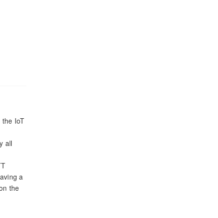
 the IoT
 all
TT
aving a
on the
and it