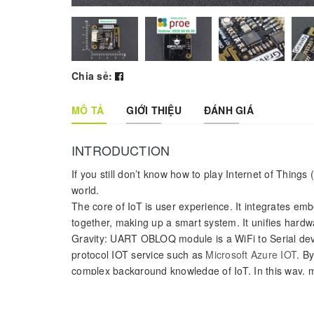
Chia sẻ:
MÔ TẢ
GIỚI THIỆU
ĐÁNH GIÁ
INTRODUCTION
If you still don’t know how to play Internet of Thing
world.
The core of IoT is user experience. It integrates e
together, making up a smart system. It unifies har
Gravity: UART OBLOQ module is a WiFi to Serial dev
protocol IOT service such as
Microsoft Azure IOT
. B
complex background knowledge of IoT. In this way, ma
IoT.
OBLOQ is designed based on
ESP8266 WiFi chip
, i