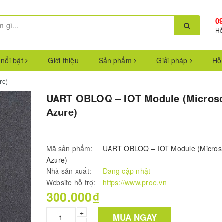
0
Hỗ
 nổi bật
Giới thiệu
Sản phẩm
Giải pháp
Hỗ
re)
UART OBLOQ – IOT Module (Microso
Azure)
Mã sản phẩm:
UART OBLOQ – IOT Module (Micros
Azure)
Nhà sản xuất:
Đang cập nhật
Website hỗ trợ:
https://www.proe.vn
300.000₫
+
MUA NGAY