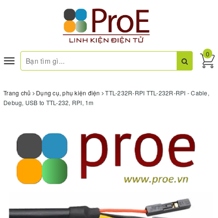
0
Toggle
navigation
Trang chủ
Dụng cụ, phụ kiện điện
TTL-232R-RPI TTL-232R-RPI - Cable,
Debug, USB to TTL-232, RPI, 1m