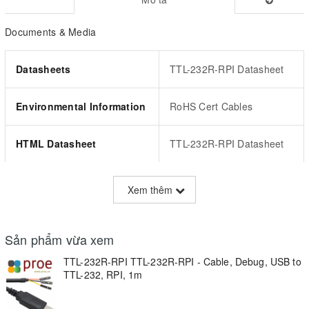
Documents & Media
Datasheets
TTL-232R-RPI Datasheet
Environmental Information
RoHS Cert Cables
HTML Datasheet
TTL-232R-RPI Datasheet
Online Catalog
USBmadeEZ-UART Series
Xem thêm
Product Attributes
Sản phẩm vừa xem
SELECT
TTL-232R-RPI TTL-232R-RPI - Cable, Debug, USB to
TYPE
DESCRIPTION
ALL
TTL-232, RPI, 1m
Cable Assemblies