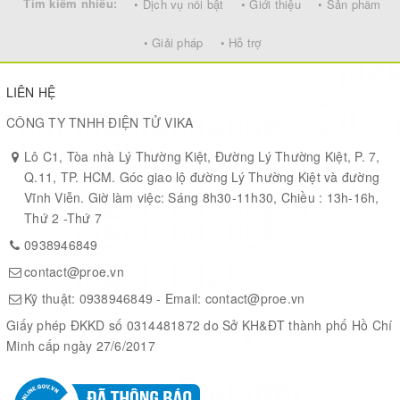
Tìm kiếm nhiều:
• Dịch vụ nổi bật
• Giới thiệu
• Sản phẩm
(Adapter End)
Sockets
• Giải pháp
• Hỗ trợ
Length
3.28' (1.00m)
LIÊN HỆ
Shielding
Unshielded
CÔNG TY TNHH ĐIỆN TỬ VIKA
Lô C1, Tòa nhà Lý Thường Kiệt, Đường Lý Thường Kiệt, P. 7,
Q.11, TP. HCM. Góc giao lộ đường Lý Thường Kiệt và đường
Vĩnh Viễn. Giờ làm việc: Sáng 8h30-11h30, Chiều : 13h-16h,
Thứ 2 -Thứ 7
0938946849
contact@proe.vn
Kỹ thuật:
0938946849
- Email:
contact@proe.vn
Giấy phép ĐKKD số 0314481872 do Sở KH&ĐT thành phố Hồ Chí
Minh cấp ngày 27/6/2017