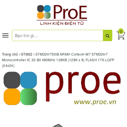
0
Toggle
navigation
Trang chủ
STM32
STM32H750IB ARM® Cortex®-M7 STM32H7
Microcontroller IC 32-Bit 480MHz 128KB (128K x 8) FLASH 176-LQFP
(24x24)