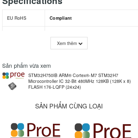
Specifications
EU RoHS
Compliant
Part Status
Active
Xem thêm
Family Name
STM32H
Sản phẩm vừa xem
Instruction Set
RISC
Architecture
STM32H750IB ARM® Cortex®-M7 STM32H7
Microcontroller IC 32-Bit 480MHz 128KB (128K x 8)
FLASH 176-LQFP (24x24)
Device Core
ARM Cortex M7
SẢN PHẨM CÙNG LOẠI
Core
ARM
Architecture
Maximum CPU