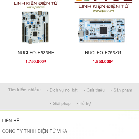
Frequency
480
(MHz)
Maximum Clock
400
Rate (MHz)
Data Bus Width
32
NUCLEO-H533RE
NUCLEO-F756ZG
(bit)
1.750.000₫
1.850.000₫
Program
Flash
Memory Type
Tìm kiếm nhiều:
• Dịch vụ nổi bật
• Giới thiệu
• Sản phẩm
Program
128KB
• Giải pháp
• Hỗ trợ
Memory Size
RAM Size
1MB
LIÊN HỆ
CÔNG TY TNHH ĐIỆN TỬ VIKA
Programmability
Yes