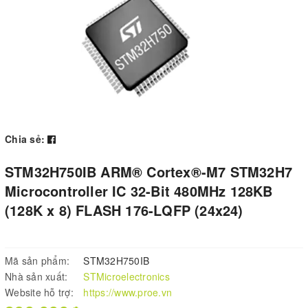
Chia sẻ:
STM32H750IB ARM® Cortex®-M7 STM32H7
Microcontroller IC 32-Bit 480MHz 128KB
(128K x 8) FLASH 176-LQFP (24x24)
Mã sản phẩm:
STM32H750IB
Nhà sản xuất:
STMicroelectronics
Website hỗ trợ:
https://www.proe.vn