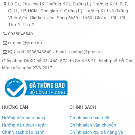
Lô C1, Tòa nhà Lý Thường Kiệt, Đường Lý Thường Kiệt, P. 7,
Q.11, TP. HCM. Góc giao lộ đường Lý Thường Kiệt và đường
Interface Type
CAN/Ethernet/I2C/I2S/SPI/UART/USART/
Vĩnh Viễn. Giờ làm việc: Sáng 8h30-11h30, Chiều : 13h-16h,
Thứ 2 -Thứ 7
Number of I/Os
140
0938946849
contact@proe.vn
No. of Timers
18
Kỹ thuật:
0938946849
- Email:
contact@proe.vn
Giấy phép ĐKKD số 0314481872 do Sở KH&ĐT thành phố Hồ Chí
PWM
2
Minh cấp ngày 27/6/2017
Number of
Triple
ADCs
ADC Channels
32/32/32
HƯỚNG DẪN
CHÍNH SÁCH
Hướng dẫn mua hàng
Chính sách bảo mật
ADC Resolution
16/16/16
Hướng dẫn thanh toán
Chính sách vận chuyển
(bit)
Chính sách bảo hành
Chính sách đổi trả hàng và