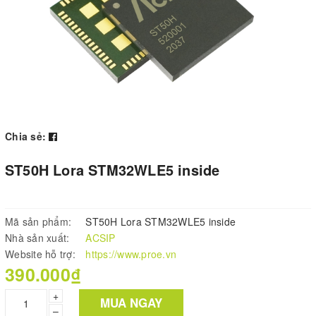
Chia sẻ:
ST50H Lora STM32WLE5 inside
Mã sản phẩm:
ST50H Lora STM32WLE5 inside
Nhà sản xuất:
ACSIP
Website hỗ trợ:
https://www.proe.vn
390.000₫
+
MUA NGAY
–