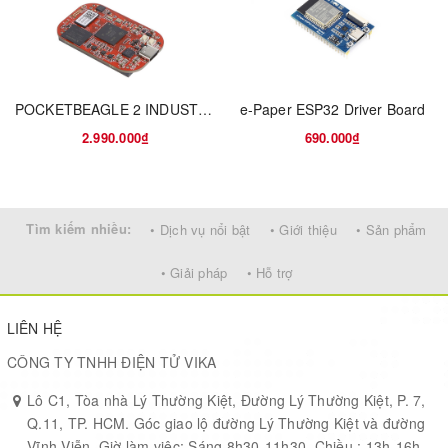
。Ultra-low power with various consumption levels (Min
1uA@ STOP 2 mode)
。STM32 Security： HW encryption 256 AES，PKA，RNG，
POCKETBEAGLE 2 INDUSTRIAL
e-Paper ESP32 Driver Board
64-bit UID，96-bit
2.990.000₫
690.000₫
。Embedded sub-GHz transceiver based-on Semtech
SX126x
Tìm kiếm nhiều:
• Dịch vụ nổi bật
• Giới thiệu
• Sản phẩm
。Ecosystem support：LoRaWAN，Sigfox
• Giải pháp
• Hỗ trợ
。A IoT and Smart-metering(Wireless M-Bus) applications
LIÊN HỆ
CÔNG TY TNHH ĐIỆN TỬ VIKA
Lô C1, Tòa nhà Lý Thường Kiệt, Đường Lý Thường Kiệt, P. 7,
Q.11, TP. HCM. Góc giao lộ đường Lý Thường Kiệt và đường
Vĩnh Viễn. Giờ làm việc: Sáng 8h30-11h30, Chiều : 13h-16h,