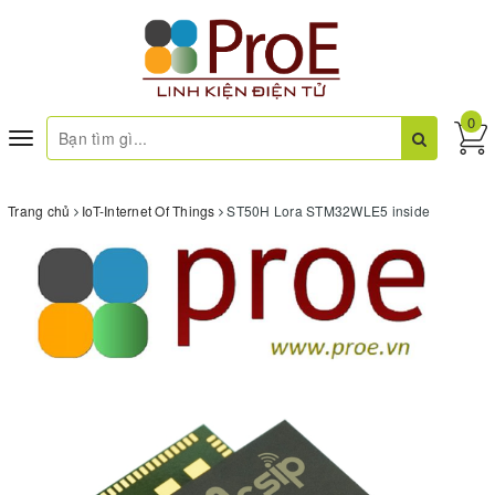
0
Toggle
navigation
Trang chủ
IoT-Internet Of Things
ST50H Lora STM32WLE5 inside