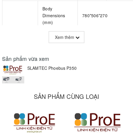
Body
Dimensions
780*506*270
(mm)
Xem thêm
Self-weight
≤105kg
≤90kg
Maximum
Sản phẩm vừa xem
Load/Lifting
300
300
SLAMTEC Phoebus P350
Load (KG)
Maximum
Lifting Height
60
/
SẢN PHẨM CÙNG LOẠI
(mm)
Basic
Parameters
Minimum
4
/
Lifting Time (s)