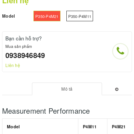
Liên hệ
Model
P350-P4M21
P350-P4M11
Bạn cần hỗ trợ?
Mua sản phẩm
0938946849
Liên hệ
Mô tả
Measurement Performance
Model
P4M11
P4M21