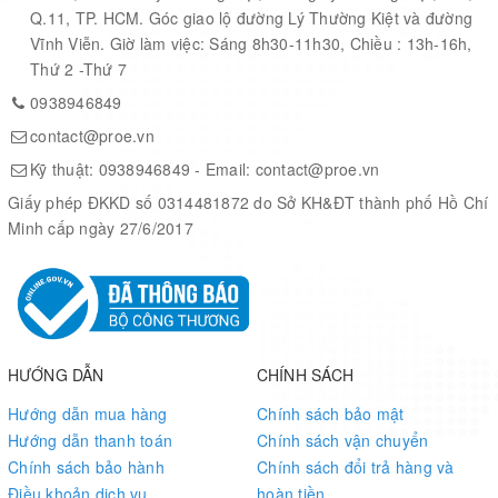
Q.11, TP. HCM. Góc giao lộ đường Lý Thường Kiệt và đường
Vĩnh Viễn. Giờ làm việc: Sáng 8h30-11h30, Chiều : 13h-16h,
Depth FOV per unit:
Depth Camera
Thứ 2 -Thứ 7
H:75±3°; V:51±3°;
0938946849
detection range: 0.3-
Sensor
3.5m
contact@proe.vn
Configuration
Kỹ thuật:
0938946849
- Email:
contact@proe.vn
Front RGB
Giấy phép ĐKKD số 0314481872 do Sở KH&ĐT thành phố Hồ Chí
Optional
Camera
Minh cấp ngày 27/6/2017
VSLAM Module
Optional
Low Height/Cliff
Detection
1
HƯỚNG DẪN
CHÍNH SÁCH
Radar
Hướng dẫn mua hàng
Chính sách bảo mật
Hướng dẫn thanh toán
Chính sách vận chuyển
Industrial
2
Chính sách bảo hành
Chính sách đổi trả hàng và
Touch Edge
Điều khoản dịch vụ
hoàn tiền