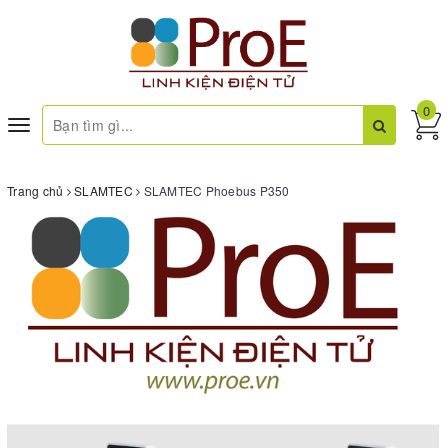
0
Toggle
navigation
Trang chủ
SLAMTEC
SLAMTEC Phoebus P350