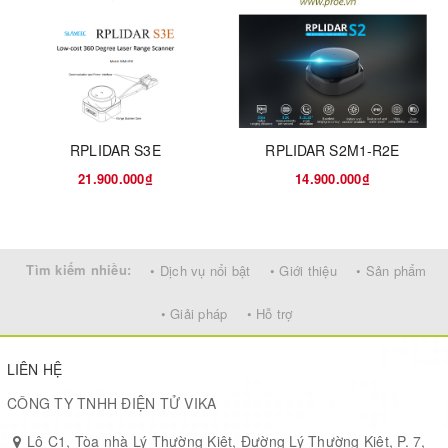
Maximum
Speed at Full
1.2m/s
Load Speed
Navigation-to-
＜±40mm，2°
Point Accuracy
RPLIDAR S3E
RPLIDAR S2M1-R2E
21.900.000₫
14.900.000₫
End Positioning
＜±10mm，1°
Accuracy
RPLIDAR S3E, range: 0-
Tìm kiếm nhiều:
• Dịch vụ nổi bật
• Giới thiệu
• Sản phẩm
40m (90% reflection),
accuracy: ±3cm
• Giải pháp
• Hỗ trợ
Laser Radar
Quantity: 2, diagonally
LIÊN HỆ
placed
CÔNG TY TNHH ĐIỆN TỬ VIKA
Lô C1, Tòa nhà Lý Thường Kiệt, Đường Lý Thường Kiệt, P. 7,
Quantity: 1; additional: 1