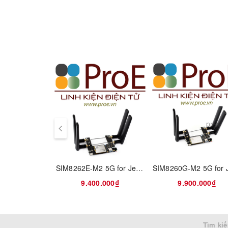
Communication
Audio
SIM Interface
prev
Voltage - Supply
SIM8262E-M2 5G for Jetson Orin
Power Consumption
9.400.000₫
9.900.000₫
Packaging
Tìm kiế