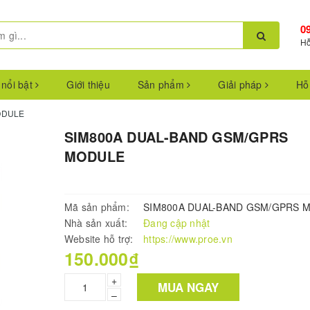
0
Hỗ
 nổi bật
Giới thiệu
Sản phẩm
Giải pháp
Hỗ
ODULE
SIM800A DUAL-BAND GSM/GPRS
MODULE
Mã sản phẩm:
SIM800A DUAL-BAND GSM/GPRS 
Nhà sản xuất:
Đang cập nhật
Website hỗ trợ:
https://www.proe.vn
150.000₫
+
MUA NGAY
–