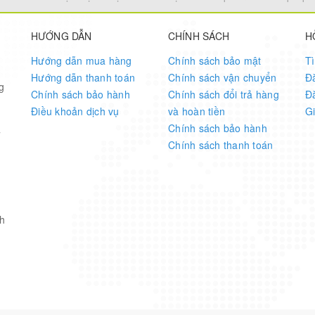
250
HƯỚNG DẪN
CHÍNH SÁCH
H
Hướng dẫn mua hàng
Chính sách bảo mật
T
24.0mm L x 24.0mm W x 3.0mm H
Hướng dẫn thanh toán
Chính sách vận chuyển
Đ
g
Chính sách bảo hành
Chính sách đổi trả hàng
Đ
Điều khoản dịch vụ
và hoàn tiền
G
3.1 g
Chính sách bảo hành
7
Chính sách thanh toán
-40°C ~ 85°C
h