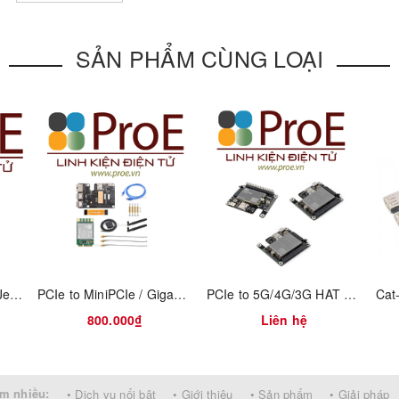
Sending/ SSL
SẢN PHẨM CÙNG LOẠI
2 x UART
1 inputs/ 1 outputs Analog; 1 Digital
1.8V/ 3V
3.4V - 4.4V
SIM8260G-M2 5G for Jetson Orin
PCIe to MiniPCIe / Gigabit Ethernet / USB 3.2 Gen1 HAT for Raspberry Pi 5, Supports MiniPCIe interface 4G Module, High-speed Networking, Raspberry Pi 5 HAT
PCIe to 5G/4G/3G HAT designed for Raspberry Pi 5
1.3mA @DRX=5; 1.2mA @DRX=9
800.000₫
Liên hệ
Tape & Reel (TR)
m nhiều:
• Dịch vụ nổi bật
• Giới thiệu
• Sản phẩm
• Giải pháp