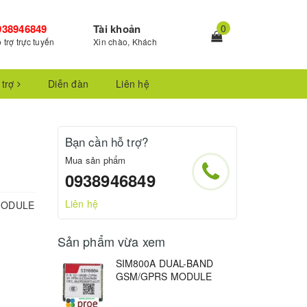
938946849
Tài khoản
0
 trợ trực tuyến
Xin chào, Khách
 trợ
Diễn đàn
Liên hệ
Bạn cần hỗ trợ?
Mua sản phẩm
0938946849
Liên hệ
MODULE
Sản phẩm vừa xem
SIM800A DUAL-BAND
GSM/GPRS MODULE