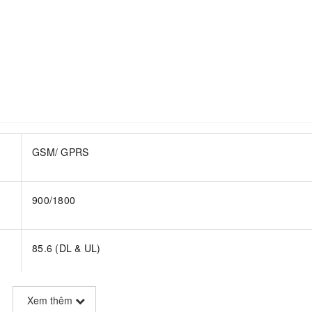
GSM/ GPRS
900/1800
85.6 (DL & UL)
TCP/ UDP/ PPP/ HTTP/ FTP/ SMTP/ PING/ NTP/ NITZ/ MMS
Xem thêm