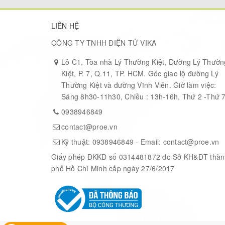
Standard Package Quantity
LIÊN HỆ
CÔNG TY TNHH ĐIỆN TỬ VIKA
Dimensions
Lô C1, Tòa nhà Lý Thường Kiệt, Đường Lý Thườn
Kiệt, P. 7, Q.11, TP. HCM. Góc giao lộ đường Lý
Thường Kiệt và đường Vĩnh Viễn. Giờ làm việc:
Weight (approx.)
Sáng 8h30-11h30, Chiều : 13h-16h, Thứ 2 -Thứ 
0938946849
Temperature Range
contact@proe.vn
Kỹ thuật:
0938946849
- Email:
contact@proe.vn
Giấy phép ĐKKD số 0314481872 do Sở KH&ĐT thàn
phố Hồ Chí Minh cấp ngày 27/6/2017