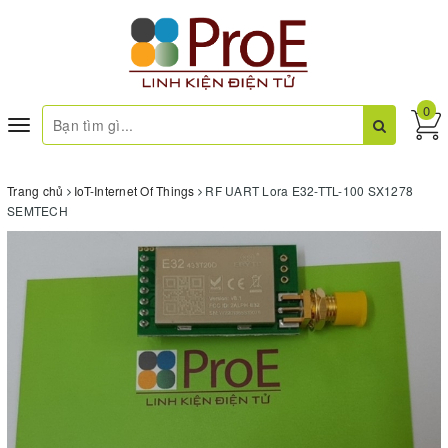
0
Toggle
navigation
Trang chủ
IoT-Internet Of Things
RF UART Lora E32-TTL-100 SX1278
SEMTECH