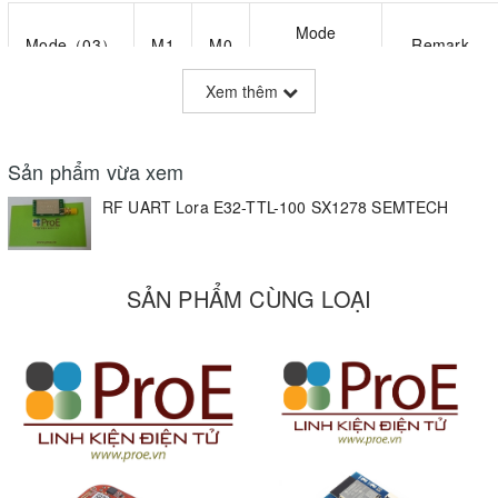
Mode
Mode（03）
M1
M0
Remark
introduction
Xem thêm
Serial port
open,
The
Sản phẩm vừa xem
wireless
receiver
Mode 0
RF UART Lora E32-TTL-100 SX1278 SEMTECH
0
0
channel
must be in
Normal
open,
mode 0 or
transparent
mode 1
transmission.
SẢN PHẨM CÙNG LOẠI
Serial port
open,
wireless
open. The
difference
between