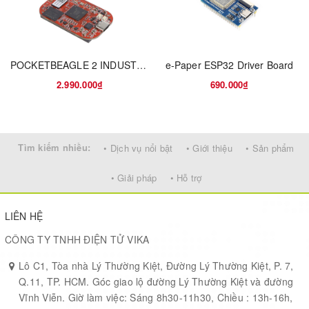
normal mode
and wake-up
mode is it will
The
increase
receiver
POCKETBEAGLE 2 INDUSTRIAL
e-Paper ESP32 Driver Board
Mode 1
wake-up
could be in
0
1
2.990.000₫
690.000₫
code
mode 0,
Wake-up
automatically
mode 1 or
before data
mode 2.
packet
Tìm kiếm nhiều:
• Dịch vụ nổi bật
• Giới thiệu
• Sản phẩm
transmission
so that it can
• Giải pháp
• Hỗ trợ
awaken the
receiver
LIÊN HỆ
working
under mode
CÔNG TY TNHH ĐIỆN TỬ VIKA
2
Lô C1, Tòa nhà Lý Thường Kiệt, Đường Lý Thường Kiệt, P. 7,
Q.11, TP. HCM. Góc giao lộ đường Lý Thường Kiệt và đường
Vĩnh Viễn. Giờ làm việc: Sáng 8h30-11h30, Chiều : 13h-16h,
Serial port