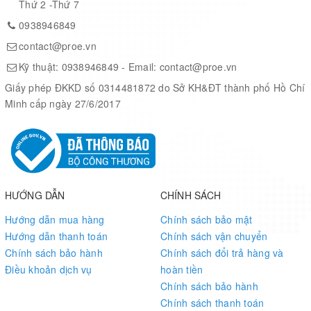
Thứ 2 -Thứ 7
closed,
wireless is
1, the
0938946849
under the air
transmitter
contact@proe.vn
wake-up
should be
Mode 2
Kỹ thuật:
0938946849
- Email:
contact@proe.vn
mode. It will
in mode 1
1
0
open the
Giấy phép ĐKKD số 0314481872 do Sở KH&ĐT thành phố Hồ Chí
Power
2, cannot
serial port
Minh cấp ngày 27/6/2017
saving
transmit
and transmit
under this
data after
mode
receiving the
wireless
data.
HƯỚNG DẪN
CHÍNH SÁCH
Hướng dẫn mua hàng
Chính sách bảo mật
The mode
For details,
Hướng dẫn thanh toán
Chính sách vận chuyển
will sleep
pls refer
Chính sách bảo hành
Chính sách đổi trả hàng và
and can
Mode 3
the
Điều khoản dịch vụ
hoàn tiền
1
1
receive
operating
Chính sách bảo hành
Sleep
parameter
parameter
Chính sách thanh toán
setting