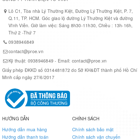
Raspberry Pi connectivity, compatible with Raspberry Pi
Lô C1, Tòa nhà Lý Thường Kiệt, Đường Lý Thường Kiệt, P. 7,
Zero/Zero W/Zero WH/2B/3B/3B+
Q.11, TP. HCM. Góc giao lộ đường Lý Thường Kiệt và đường
Supports dial-up, telephone call, SMS, MMS, mail, TCP, UDP,
Vĩnh Viễn. Giờ làm việc: Sáng 8h30-11h30, Chiều : 13h-16h,
DTMF, HTTP, FTP, etc.
Thứ 2 -Thứ 7
Supports GPS, BeiDou, Glonass, LBS base station positioning
0938946849
Onboard USB interface, to test AT Commands, get GPS
contact@proe.vn
positioning data, and so on
Onboard CP2102 USB to UART converter, for serial debugging
Kỹ thuật:
0938946849
- Email:
contact@proe.vn
Breakout UART control pins, to connect with host boards like
Giấy phép ĐKKD số 0314481872 do Sở KH&ĐT thành phố Hồ Chí
Arduino/STM32
Minh cấp ngày 27/6/2017
SIM card slot, supports 1.8V/3V SIM card
TF card slot for storing data like files, messages, etc.
Onboard audio jack and audio decoder for making telephone call
2x LED indicators, easy to monitor the working status
Onboard voltage translator, operating voltage can be configured
to 3.3V or 5V via jumper
HƯỚNG DẪN
CHÍNH SÁCH
Baudrate: 300bps ~ 4Mbps (default: 115200bps)
Hướng dẫn mua hàng
Chính sách bảo mật
Autobauding baudrate: 9600bps ~ 115200bps
Hướng dẫn thanh toán
Chính sách vận chuyển
Control via AT commands (3GPP TS 27.007, 27.005, and