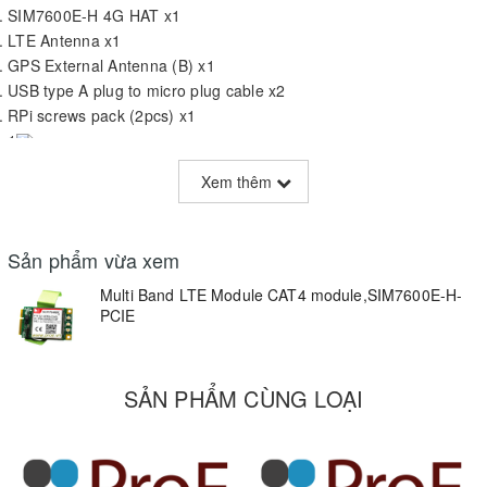
SIM7600E-H 4G HAT x1
LTE Antenna x1
GPS External Antenna (B) x1
USB type A plug to micro plug cable x2
RPi screws pack (2pcs) x1
1
2
Xem thêm
3
Sản phẩm vừa xem
4
Multi Band LTE Module CAT4 module,SIM7600E-H-
5
PCIE
4G/3G/2G/GSM/GPRS/GNSS HAT for Raspberry Pi, Based on
SẢN PHẨM CÙNG LOẠI
SIM7600E-H
Applicable Region