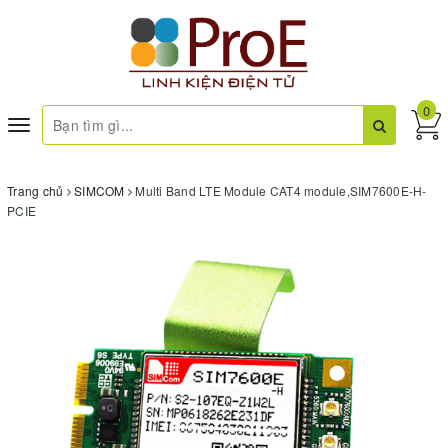
0
Toggle
navigation
Trang chủ
SIMCOM
Multi Band LTE Module CAT4 module,SIM7600E-H-
PCIE