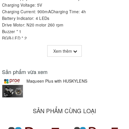
Charging Voltage: 5V
Charging Current: 900mACharging Time: 4h
Battery Indicator: 4 LEDs
Drive Motor: N20 motor 260 rpm
Buzzer * 1
RGB-LED * 2
GPIO Expansion Ports：P0 P1 P2 P8 P12 P13 P14 P15 P16
Xem thêm
I2C Expansion Ports * 3
Servo Expansion Ports *3
Line Tracking Sensors *6
Sản phẩm vừa xem
Line Tracking Sensor Output Data: analog + digital
Line Sensor Calibration: support
Maqueen Plus with HUSKYLENS
Infrared Receiving Sensor *1
Ultrasonic Sensor: URM10
Top Metal Plate * 1
M3 threaded connections *12
SẢN PHẨM CÙNG LOẠI
Map Size: 50cm*50cm
Dimension: 107x100mm/4.21 x3.94”
DOCUMENTS