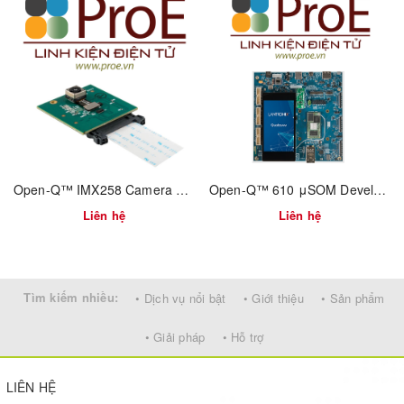
micro:Maqueen Wiki with 10 Projects
Rich Tutorials and Courses for micro:Maqueen Plus
Rich Tutorials and Courses for micro:Maqueen Plus+HUSKYLNES
Download Mind+(Scratch3.0 Based Offline Editor) For Free
MU-MicroPython(Designed for micro:Maqueen Lite and micro:
Maqueen Plus)
Award-Winning
SHIPPING LIST
Open-Q™ IMX258 Camera Optional Camera Accessory Add-on
Open-Q™ 610 μSOM Development Kit Bundle
Maqueen Plus *1
Liên hệ
Liên hệ
Gravity:
HUSKYLENS
- An Easy-to-use AI Machine Vision
Sensor*1
Ultrasonic Sensor *1
Top Metal Plate * 1
Tìm kiếm nhiều:
• Dịch vụ nổi bật
• Giới thiệu
• Sản phẩm
Wheel *2
Copper Pillar *3
• Giải pháp
• Hỗ trợ
Instructions *1
Line-tracking Map *1
LIÊN HỆ